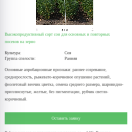
1
/
3
Высокопродуктивный сорт сои для основных и повторных
посевов на зерно
Культура:
Соя
Группа спелости:
Ранняя
Основные апробационные признаки: раннее созревание,
среднерослость, рыжевато-коричневое опушение растений,
фиолетовый венчик цветка, семена среднего размера, шаровидно-
приплюснутые, желтые, без пигментации, рубчик светло-
коричневый.
Оставить заявку