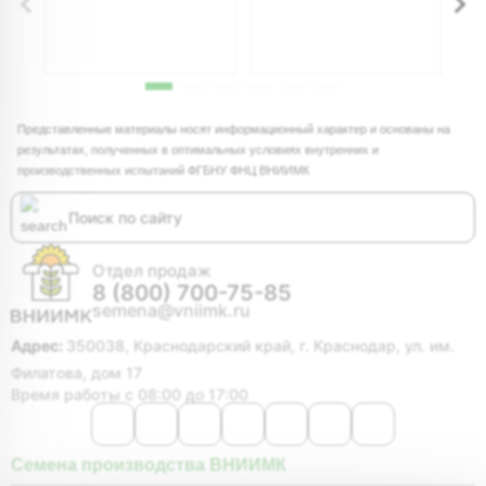
2
Представленные материалы носят информационный характер и основаны на
результатах, полученных в оптимальных условиях внутренних и
производственных испытаний ФГБНУ ФНЦ ВНИИМК
Отдел продаж
8 (800) 700-75-85
semena@vniimk.ru
Адрес:
350038, Краснодарский край, г. Краснодар, ул. им.
Филатова, дом 17
Время работы с 08:00 до 17:00
Семена производства ВНИИМК