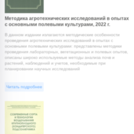
Методика агротехнических исследований в опытах
с основными полевыми культурами, 2022 г.
В данном издании излагаются методические особенности
проведения агротехнических исследований в опытах с
основными полевыми культурами: представлены методики
проведения лабораторных, вегетационных и полевых опытов,
описаны широко используемые методы анализа почв и
растений, наблюдений и учетов, необходимые при
планировании научных исследований
Читать подробнее