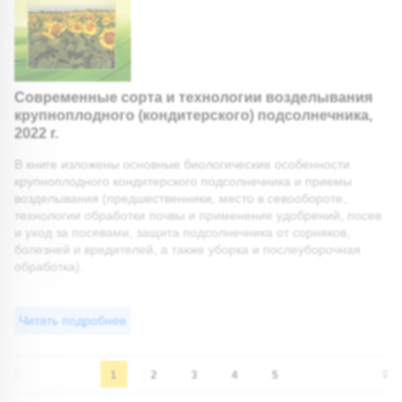
Современные сорта и технологии возделывания
крупноплодного (кондитерского) подсолнечника,
2022 г.
В книге изложены основные биологические особенности
крупноплодного кондитерского подсолнечника и приемы
возделывания (предшественники, место в севообороте,
технологии обработки почвы и применение удобрений, посев
и уход за посевами, защита подсолнечника от сорняков,
болезней и вредителей, а также уборка и послеуборочная
обработка).
Читать подробнее
1
2
3
4
5