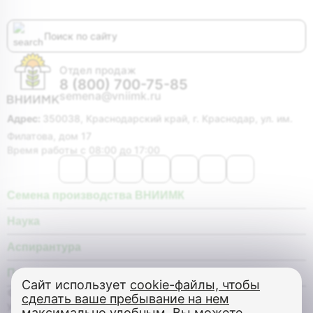
Отдел продаж
8 (800) 700-75-85
semena@vniimk.ru
Адрес:
350038, Краснодарский край, г. Краснодар, ул. им.
Филатова, дом 17
Время работы с 08:00 до 17:00
Семена производства ВНИИМК
Наука
Аспирантура
Покупателю
Сайт использует
cookie-файлы, чтобы
© Федеральное государственное бюджетное научное
сделать ваше пребывание на нем
учреждение «Федеральный научный центр «Всероссийский
максимально удобным
. Вы можете