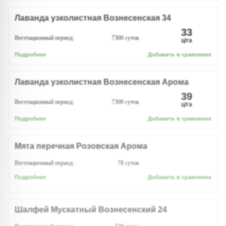
Лаванда узколистная Вознесенская 34
33
Вегетационный период:
7300
суток
ц/га
Подробнее
Добавить в сравнение
Лаванда узколистная Вознесенская Арома
39
Вегетационный период:
7300
суток
ц/га
Подробнее
Добавить в сравнение
Мята перечная Розовская Арома
Вегетационный период:
78
суток
Подробнее
Добавить в сравнение
Шалфей Мускатный Вознесенский 24