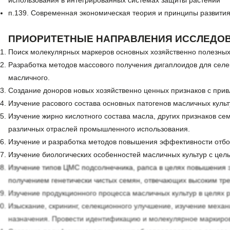
использования в интегрированных системах защиты растений
п.139. Современная экономическая теория и принципы развити
ПРИОРИТЕТНЫЕ НАПРАВЛЕНИЯ ИССЛЕДОВ
Поиск молекулярных маркеров основных хозяйственно полезных 
Разработка методов массового получения дигаплоидов для селе
масличного.
Создание доноров новых хозяйственно ценных признаков с при
Изучение расового состава основных патогенов масличных культ
Изучение жирно кислотного состава масла, других признаков с
различных отраслей промышленного использования.
Изучение и разработка методов повышения эффективности отбор
Изучение биологических особенностей масличных культур с це
Изучение типов ЦМС подсолнечника, рапса в целях повышения 
получением генетически чистых семян, отвечающих высоким тр
Изучение продукционного процесса масличных культур в целях 
Изыскание, скрининг, селекционного улучшение, изучение меха
назначения. Провести идентификацию и молекулярное маркиро