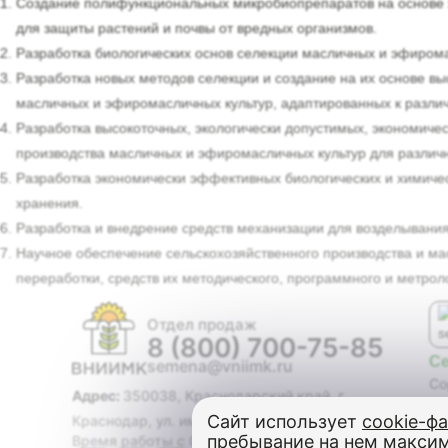
Создание полифункциональных микробиопрепаратов на основе жи
для защиты растений и почвы от вредных организмов.
Разработка биологических основ селекции масличных и эфиромас
Разработка новых методов селекции и создание на их основе вы
масличных и эфиромасличных культур, адаптированных к разли
Разработка высокоточных, экологически допустимых, экономиче
производства масличных и эфиромасличных культур для различ
Разработка экономически эффективных биологических и химичес
хранения.
Разработка и внедрение средств механизации для возделывания
Научное обеспечение сельскохозяйственного производства и ма
переработки, средств их методического, программного и метрол
Отдел продаж
8 (800) 700-75-85
С
semena@vniimk.ru
Со
Адрес:
350038, Краснодарский край, г.
Ги
Сайт использует
cookie-ф
Краснодар, ул. им. Филатова, дом 17
Со
пребывание на нем макси
Время работы с 08:00 до 17:00
Ма