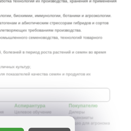
ботка технологий их производства, хранения и применения
логии, биохимии, иммунологии, ботаники и агроэкологии.
атогенам и абиотическим стрессорам гибридов и сортов
влетворяющих требованиям производства.
ромышленного семеноводства, технологий товарного
, болезней в период роста растений и семян во время
личных культур;
я показателей качества семян и продуктов их
Аспирантура
Покупателю
ия
Целевое обучение
Дилеры
Новости аспирантуры
Лицензиаты
ения,
Нормативные документы
Видео для агронома
Портфолио аспирантов