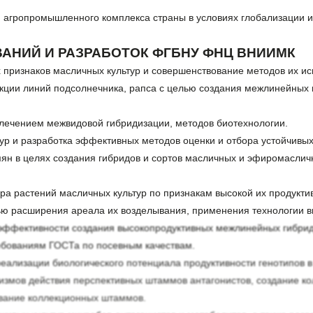
я агропромышленного комплекса страны в условиях глобализации и
АНИЙ И РАЗРАБОТОК ФГБНУ ФНЦ ВНИИМК
признаков масличных культур и совершенствование методов их ис
кции линий подсолнечника, рапса с целью создания межлинейных г
влечением межвидовой гибридизации, методов биотехнологии.
ур и разработка эффективных методов оценки и отбора устойчивых
емян в целях создания гибридов и сортов масличных и эфиромаслич
а растений масличных культур по признакам высокой их продуктив
лью расширения ареала их возделывания, применения технологии 
эффективности создания высокопродуктивных межлинейных гибрид
ебованиям ГОСТа по посевным качествам.
реализации биологического потенциала продуктивности генотипов 
низмов действия перспективных штаммов антагонистов, создание к
вание коллекционных штаммов.