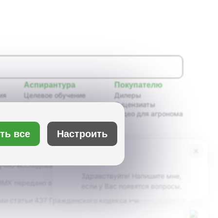
Аспирантура
Покупателю
ия
Целевое обучение
Дилеры
Новости аспирантуры
Лицензиаты
ения,
Нормативные документы
Видео для агронома
Портфолио аспирантов
Расписание
Настроить
ть все
ия
Учебно-методическое
обеспечение
×
Бот Max
х
Учебные планы
учно-исследовательский институт масличных
Здравствуйте! Напишите мне,
К передано в ведение Минсельхоза России,
если у Вас появятся вопросы.
ми статьи 437 Гражданского кодекса РФ.