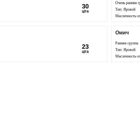
Очень ранняя г
30
Тип:
Яровой
ц/га
Масличность с
Омич
Ранняя группа
23
Тип:
Яровой
ц/га
Масличность с