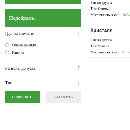
Ранняя группа
Тип:
Озимый
Масличность семян:
40
%
Подобрать:
Кристалл
Группа спелости:
Ранняя группа
Очень ранняя
Тип:
Яровой
Ранняя
Масличность семян:
41
%
Регионы допуска:
Тип: