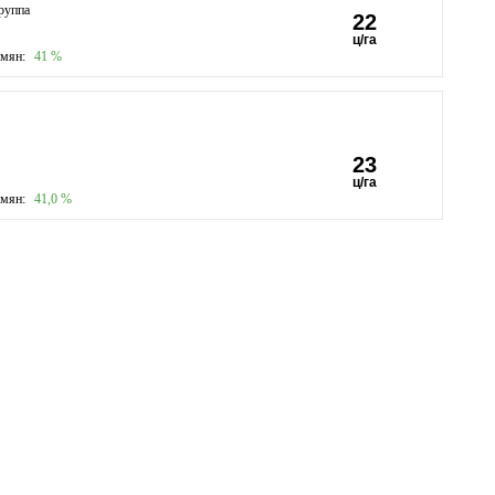
руппа
22
ц/га
емян:
41
%
23
ц/га
емян:
41,0
%