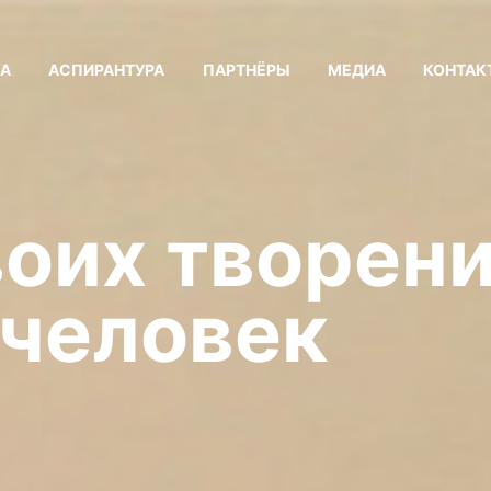
КА
АСПИРАНТУРА
ПАРТНЁРЫ
МЕДИА
КОНТАК
воих творени
 человек