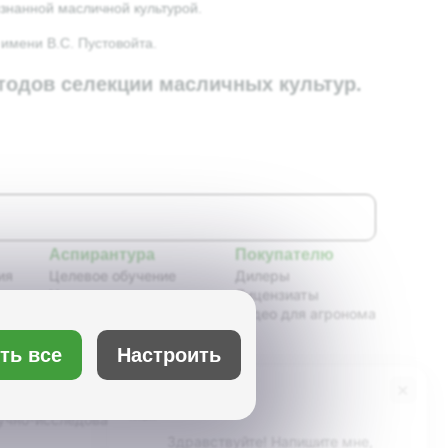
изнанной масличной культурой.
имени В.С. Пустовойта.
тодов селекции масличных культур.
Аспирантура
Покупателю
ия
Целевое обучение
Дилеры
Новости аспирантуры
Лицензиаты
ения,
Нормативные документы
Видео для агронома
Портфолио аспирантов
Расписание
ть все
Настроить
ия
Учебно-методическое
обеспечение
×
Бот Max
х
Учебные планы
учно-исследовательский институт масличных
Здравствуйте! Напишите мне,