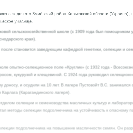
вка сегодня это Змиёвский район Харьковской области (Украина), 
ьческое училище.
сковой сельскохозяйственной школе (с 1909 года был помощником 
нодарского края).
и после становится заведующим кафедрой генетики, селекции и сем
коле опытно-селекционное поле «Круглик» (с 1932 года - Всесоюзн
осом, кукурузой и клещевиной. С 1924 года руководил селекционн
 доносу, и осудили на 10 лет. В лагере Пустовойт В.С. занимался
 Карлага (Карагандинского лагеря).
тделом селекции и семеноводства масличных культур и лаборатор
отал методы селекции подсолнечника на устойчивость к опасному п
селекции подсолнечника на повышение масличности семян. Он раз