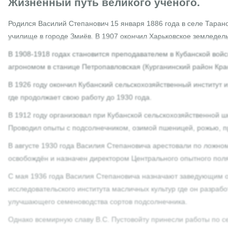
Жизненный путь великого ученого.
Родился Василий Степанович 15 января 1886 года в селе Тарано
училище в городе Змиёв. В 1907 окончил Харьковское земледел
В 1908-1918 годах становится преподавателем в Кубанской вой
агрономом в станице Петропавловская (Курганинский район Крас
В 1926 году окончил Кубанский сельскохозяйственный институт 
где продолжает свою работу до 1930 года.
В 1912 году организовал при Кубанской сельскохозяйственной ш
Проводил опыты с подсолнечником, озимой пшеницей, рожью, пр
В августе 1930 года Василия Степановича арестовали по ложному
освобождён и назначен директором Центрального опытного поля
С мая 1936 года Василия Степановича назначают заведующим о
исследовательского института масличных культур где он разраб
улучшающего семеноводства сортов подсолнечника.
Однако всемирную славу В.С. Пустовойту принесли работы по 