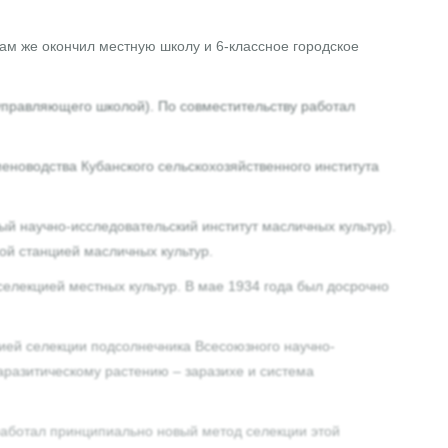
там же окончил местную школу и 6-классное городское
управляющего школой). По совместительству работал
еноводства Кубанского сельскохозяйственного института
ый научно-исследовательский институт масличных культур).
ой станцией масличных культур.
 селекцией местных культур. В мае 1934 года был досрочно
ией селекции подсолнечника Всесоюзного научно-
аразитическому растению – заразихе и система
работал принципиально новый метод селекции этой