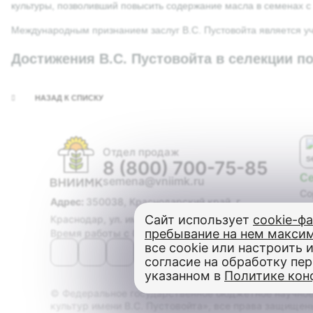
культуры, позволивший повысить содержание масла в семенах с 
Международным признанием заслуг В.С. Пустовойта является у
Достижения В.С. Пустовойта в селекции 
НАЗАД К СПИСКУ
Отдел продаж
8 (800) 700-75-85
С
semena@vniimk.ru
Со
Адрес:
350038, Краснодарский край, г.
Ги
Сайт использует
cookie-ф
Краснодар, ул. им. Филатова, дом 17
Со
пребывание на нем макси
Время работы с 08:00 до 17:00
Ма
все cookie или настроить и
Оз
согласие на обработку пе
Яр
указанном в
Политике кон
Го
© Федеральное государственное бюджетное научное
культур имени В.С. Пустовойта», все права защищены