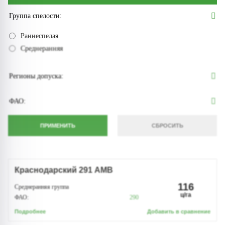
Группа спелости:
Раннеспелая
Среднеранняя
Регионы допуска:
ФАО:
Краснодарский 291 АМВ
116
Среднеранняя группа
ц/га
ФАО:
290
Подробнее
Добавить в сравнение