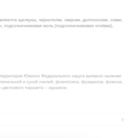
яются щелкуны, чернотелки, сверчки, долгоносики, совки,
ч, подсолнечниковая моль (подсолнечниковая огнёвка),
территории Южного Федерального округа выявило наличие
пепельной и сухой гнилей, фомопсиса, фузариоза, фомоза,
 цветкового паразита – заразихи.