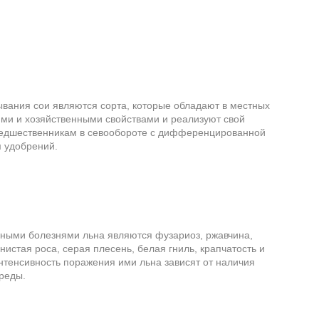
вания сои являются сорта, которые обладают в местных
ми и хозяйственными свойствами и реализуют свой
едшественникам в севообороте с дифференцированной
 удобрений.
ными болезнями льна являются фузариоз, ржавчина,
нистая роса, серая плесень, белая гниль, крапчатость и
нтенсивность поражения ими льна зависят от наличия
реды.