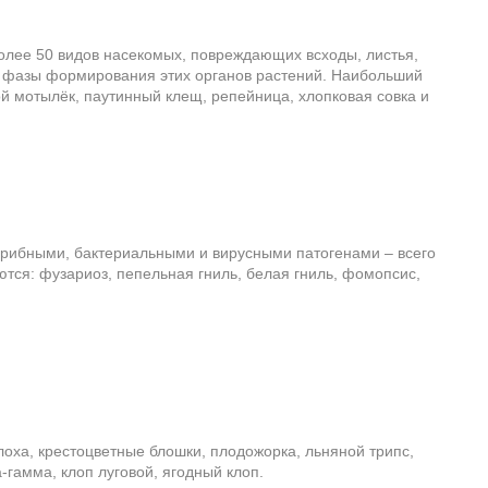
более 50 видов насекомых, повреждающих всходы, листья,
е фазы формирования этих органов растений. Наибольший
ой мотылёк, паутинный клещ, репейница, хлопковая совка и
рибными, бактериальными и вирусными патогенами – всего
тся: фузариоз, пепельная гниль, белая гниль, фомопсис,
оха, крестоцветные блошки, плодожорка, льняной трипс,
-гамма, клоп луговой, ягодный клоп.