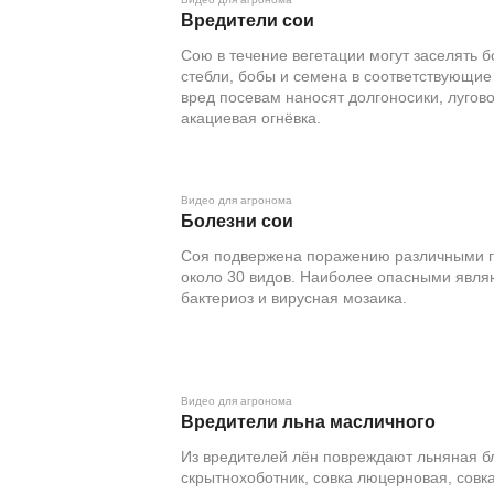
Вредители сои
Сою в течение вегетации могут заселять 
стебли, бобы и семена в соответствующи
вред посевам наносят долгоносики, лугов
акациевая огнёвка.
Видео для агронома
Болезни сои
Соя подвержена поражению различными г
около 30 видов. Наиболее опасными являю
бактериоз и вирусная мозаика.
Видео для агронома
Вредители льна масличного
Из вредителей лён повреждают льняная бл
скрытнохоботник, совка люцерновая, совка