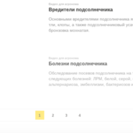
Видео для агронома
Вредители подсолнечника
Основными вредителями подсолнечника явл
тли, клопы, а также подсолнечниковый уса
бронзовка мохнатая.
Видео для агронома
Болезни подсолнечника
Обследование посевов подсолнечника на 
следующих болезней: ЛРМ, белой, серой, 
альтернариоза, эмбеллизии, бактериозов и
1
2
3
4