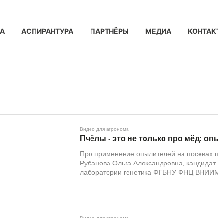
КА
АСПИРАНТУРА
ПАРТНЁРЫ
МЕДИА
КОНТАК
Видео для агронома
Пчёлы - это не только про мёд: о
Про применение опылителей на посевах п
Рубанова Ольга Александровна, кандидат 
лаборатории генетика ФГБНУ ФНЦ ВНИИ
Видео для агронома