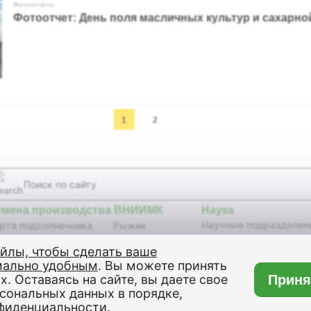
Фотоотчёты
Фотоотчет: День поля масличных культур и сахарно
1
2
емена производства ВНИИМК
Наука
Научные подразделен
рта подсолнечника
Рыжик
Научные издания
бриды подсолнечника
Сурепица
айлы, чтобы сделать ваше
Селекционные достиж
я
Кунжут
изобретения,
мально удобным
. Вы можете принять
сличный лен
Клещевина
патенты
х. Оставаясь на сайте, вы даете свое
Приня
имый рапс
Сахарная свекла
Генетическая коллекц
рсональных данных в порядке,
подсолнечника
овой рапс
Оборудование
фиденциальности
.
Совет молодых учены