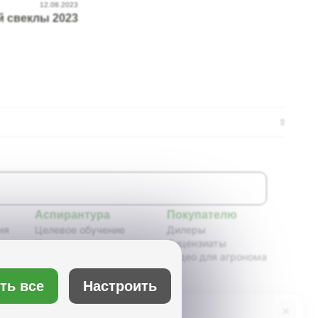
12.08.2023
й свеклы 2023
Аспирантура
Покупателю
ия
Целевое обучение
Дилеры
Новости аспирантуры
Лицензиаты
ения,
Нормативные документы
Видео для агронома
Портфолио аспирантов
Расписание
Настроить
ть все
ия
Учебно-методическое
обеспечение
×
Бот Max
х