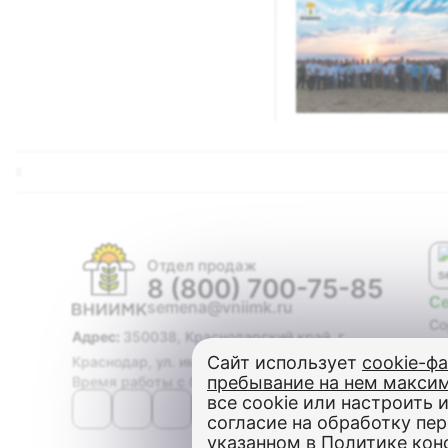
Отдел продаж
8 (800) 700-75-85
С
semena@vniimk.ru
Со
Адрес:
350038, Краснодарский край, г.
Ги
Сайт использует
cookie-ф
Краснодар, ул. им. Филатова, дом 17
Со
пребывание на нем макси
Время работы с 08:00 до 17:00
Ма
все cookie или настроить и
Оз
согласие на обработку пе
Яр
указанном в
Политике кон