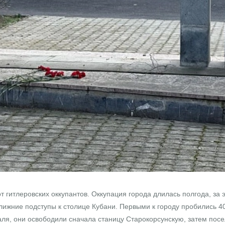
т гитлеровских оккупантов. Оккупация города длилась полгода, за
ближние подступы к столице Кубани. Первыми к городу пробились 4
аля, они освободили сначала станицу Старокорсунскую, затем посе