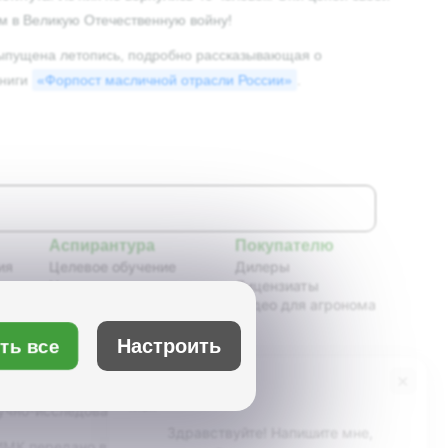
м в Великую Отечественную войну!
а выпущена летопись, подробно рассказывающая о
книги
«Форпост масличной отрасли России»
.
Аспирантура
Покупателю
ия
Целевое обучение
Дилеры
Новости аспирантуры
Лицензиаты
ения,
Нормативные документы
Видео для агронома
Портфолио аспирантов
Расписание
ть все
Настроить
ия
Учебно-методическое
обеспечение
×
Бот Max
х
Учебные планы
учно-исследовательский институт масличных
Здравствуйте! Напишите мне,
К передано в ведение Минсельхоза России,