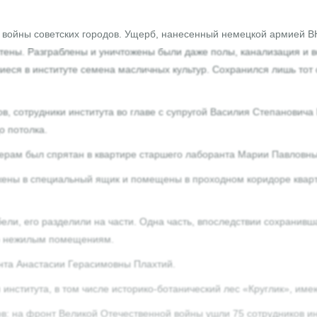
 войны советских городов. Ущерб, нанесенный немецкой армией ВН
 стены. Разграблены и уничтожены были даже полы, канализация 
шиеся в институте семена масличных культур. Сохранился лишь тот
в, сотрудники института во главе с супругой Василия Степанович
о потолка.
рам был спрятан в квартире старшего лаборанта Марии Павловны
жены в специальный ящик и помещены в проходном коридоре кварти
ели, его разделили на части. Одна часть, впоследствии сохранивш
по нежилым помещениям.
нта Анастасии Герасимовны Плахтий.
института, в том числе историко-ботанический лес «Круглик», им
ов: на фронт Великой Отечественной войны ушли 75 сотрудников инс