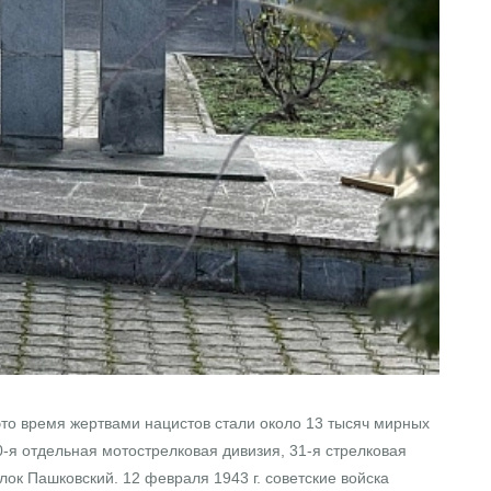
 это время жертвами нацистов стали около 13 тысяч мирных
0-я отдельная мотострелковая дивизия, 31-я стрелковая
лок Пашковский. 12 февраля 1943 г. советские войска