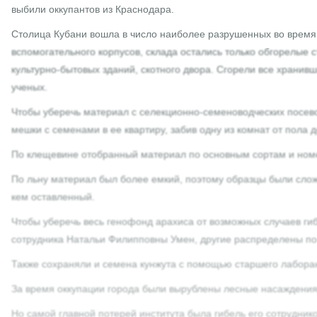
выбили оккупантов из Краснодара.
Столица Кубани вошла в число наиболее разрушенных во время
вспомогательного корпусов, склада остались только обгорелые
культурно-бытовых зданий, скотного двора. Сгорели все хранив
ученых.
Чтобы уберечь материал с селекционно-семеноводческих посево
мешки с семенами в ее квартиру, забив одну из комнат от пола д
По клещевине отобранный материал по основным сортам и номе
По льну материал был более емкий, поэтому образцы были сло
кем оставленный.
Чтобы уберечь весь генофонд арахиса от возможных случаев гиб
сотрудника Натальи Филипповны Умен, другие распределены 
Также сохраняли и семена кунжута с помощью старшего лабора
За время оккупации города были вырублены лесные насаждения 
Но самой главной потерей института была гибель его сотрудник