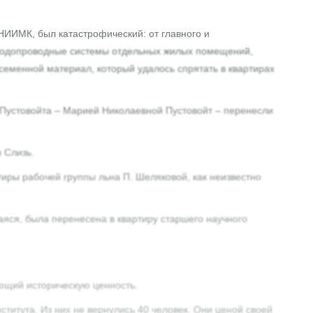
ИИМК, был катастрофический: от главного и
и водопроводные системы отдельных жилых помещений,
 семенной материал, который удалось спрятать в квартирах
а Пустовойта – Марией Николаевной Пустовойт – перенесли
 Слизь.
ры рабочей группы льна П. Шеляковой, как неизвестно
аяся, была перенесена в квартиру старшего научного
еющий историческую ценность.
титута. Из них не вернулись 40 человек. Они ценой своей