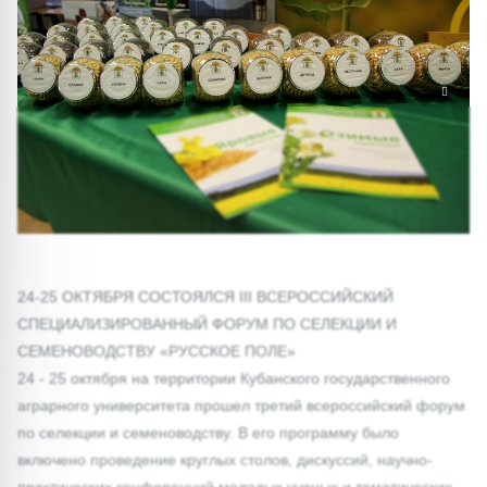
1/0
24-25 ОКТЯБРЯ СОСТОЯЛСЯ III ВСЕРОССИЙСКИЙ
СПЕЦИАЛИЗИРОВАННЫЙ ФОРУМ ПО СЕЛЕКЦИИ И
СЕМЕНОВОДСТВУ «РУССКОЕ ПОЛЕ»
24 - 25 октября на территории Кубанского государственного
аграрного университета прошел третий всероссийский форум
по селекции и семеноводству. В его программу было
включено проведение круглых столов, дискуссий, научно-
практических конференций молодых ученых и тематических