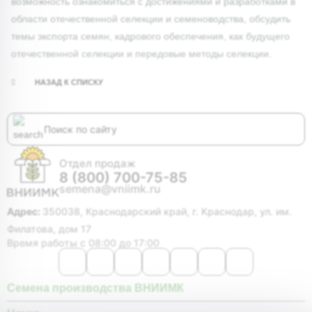
возможность ознакомиться с достижениями и разработками в
области отечественной селекции и семеноводства, обсудить
темы экспорта семян, кадрового обеспечения, как будущего
отечественной селекции и передовые методы селекции.
НАЗАД К СПИСКУ
Отдел продаж
8 (800) 700-75-85
semena@vniimk.ru
Адрес:
350038, Краснодарский край, г. Краснодар, ул. им.
Филатова, дом 17
Время работы с 08:00 до 17:00
Семена производства ВНИИМК