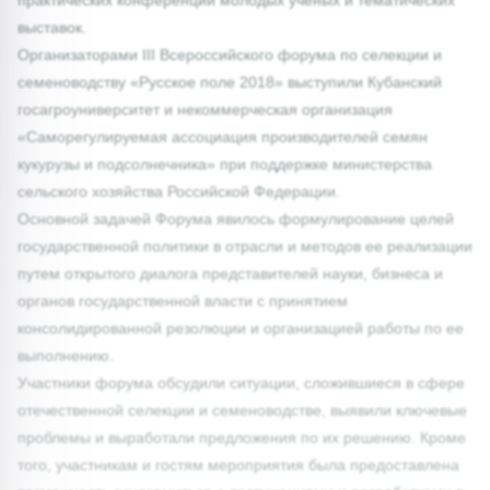
выставок.
Организаторами III Всероссийского форума по селекции и
семеноводству «Русское поле 2018» выступили Кубанский
госагроуниверситет и некоммерческая организация
«Саморегулируемая ассоциация производителей семян
кукурузы и подсолнечника» при поддержке министерства
сельского хозяйства Российской Федерации.
Основной задачей Форума явилось формулирование целей
государственной политики в отрасли и методов ее реализации
путем открытого диалога представителей науки, бизнеса и
органов государственной власти с принятием
консолидированной резолюции и организацией работы по ее
выполнению.
Участники форума обсудили ситуации, сложившиеся в сфере
отечественной селекции и семеноводстве, выявили ключевые
проблемы и выработали предложения по их решению. Кроме
того, участникам и гостям мероприятия была предоставлена