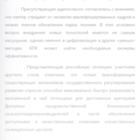
Присутствующие единогласно согласились с мнением,
что сектор страдает от нехватки квалифицированных кадров и
низких темпов обновления парка техники. В этих условиях
вопрос внедрения новых технологий кажется не самым
насущным, однако именно в цифровизации и других «умных»
методах АПК может найти необходимые резервы
эффективности.
Представляющие российскую селекцию участники
круглого стола отметили, что только трансформация
существующих механизмов государственного регулирования
развития отросли способна максимально быстро реализовать
заложенный в ней потенциал для достижения критериев
Доктрины продовольственной безопасности
сельхозтоваропроизводителей в части обеспечения
доступными и качественными семенами отечественных
селекционных центров.