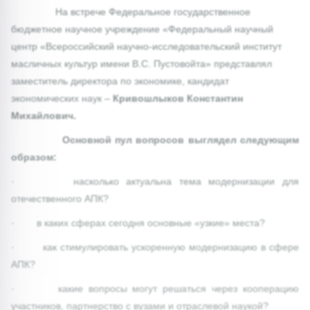
На встрече Федеральное государственное
бюджетное научное учреждение «Федеральный научный
центр «Всероссийский научно-исследовательский институт
масличных культур имени В.С. Пустовойта» представлял
заместитель директора по экономике, кандидат
экономических наук –
Кривошлыков Константин
Михайлович.
Основной пул вопросов выглядел следующим
образом:
· насколько актуальна тема модернизации для
отечественного АПК?
· в каких сферах сегодня основные «узкие» места?
· как стимулировать ускоренную модернизацию в сфере
АПК?
· какие вопросы могут решаться через кооперацию
участников, партнерство с вузами и отраслевой наукой?