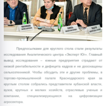
1/0
Предпосылками для круглого стола стали результаты
исследования Аналитического центра «Эксперт Юг». Главный
вывод исследования – южные предприятия страдают от
низкой рентабельности и дефицита кадров и не дооснащены
сельхозтехникой. Чтобы обсудить эти и другие проблемы, в
торгово-промышленной палате Краснодарского края за
круглым столом собрались представители кубанской власти,
вузов, крупных и мелких хозяйств, отраслевые ученые и
компании, специализирующиеся на цифровизации
агросектора.