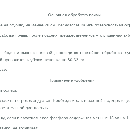
Основная обработка почвы
на глубину не менее 20 см. Весновспашка или поверхностная обр
отка почвы, после поздних предшественников – улучшенная зябь 
бодяк и вьюнок полевой), проводится послойная обработка: лущ
й проводится глубокая вспашка на 30-32 см.
нью.
Применение удобрений
гностики.
носить не рекомендуется. Необходимость в азотной подкормке ус
растительной диагностики.
шку, если в пахотном слое фосфора содержится меньше 15 мг на 1 
вило, не возникает.