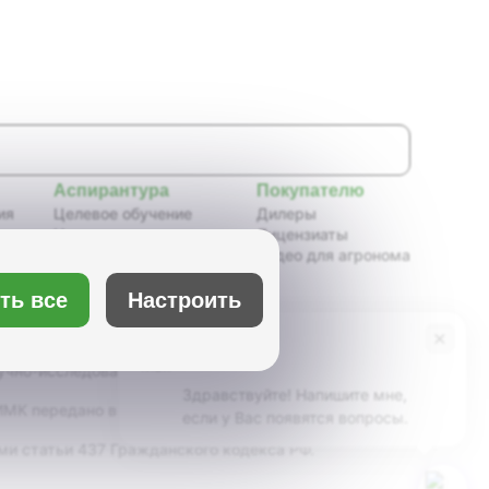
Аспирантура
Покупателю
ия
Целевое обучение
Дилеры
Новости аспирантуры
Лицензиаты
ения,
Нормативные документы
Видео для агронома
Портфолио аспирантов
Расписание
ть все
Настроить
ия
Учебно-методическое
обеспечение
×
Бот Max
х
Учебные планы
учно-исследовательский институт масличных
Здравствуйте! Напишите мне,
К передано в ведение Минсельхоза России,
если у Вас появятся вопросы.
ми статьи 437 Гражданского кодекса РФ.