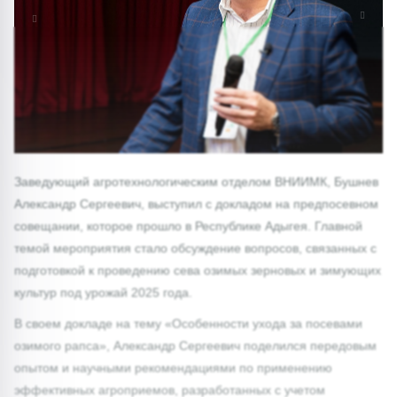
1/0
Заведующий агротехнологическим отделом ВНИИМК, Бушнев
Александр Сергеевич, выступил с докладом на предпосевном
совещании, которое прошло в Республике Адыгея. Главной
темой мероприятия стало обсуждение вопросов, связанных с
подготовкой к проведению сева озимых зерновых и зимующих
культур под урожай 2025 года.
В своем докладе на тему «Особенности ухода за посевами
озимого рапса», Александр Сергеевич поделился передовым
опытом и научными рекомендациями по применению
эффективных агроприемов, разработанных с учетом