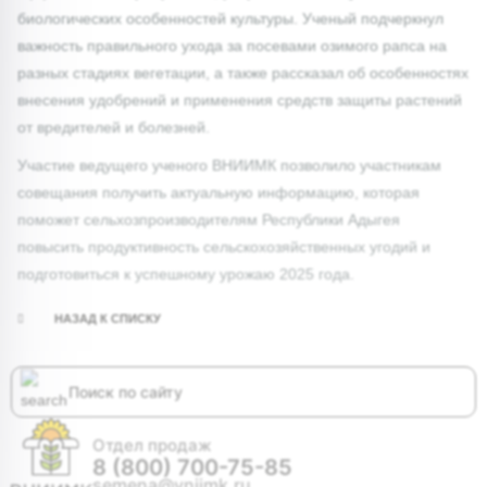
биологических особенностей культуры. Ученый подчеркнул
важность правильного ухода за посевами озимого рапса на
разных стадиях вегетации, а также рассказал об особенностях
внесения удобрений и применения средств защиты растений
от вредителей и болезней.
Участие ведущего ученого ВНИИМК позволило участникам
совещания получить актуальную информацию, которая
поможет сельхозпроизводителям Республики Адыгея
повысить продуктивность сельскохозяйственных угодий и
подготовиться к успешному урожаю 2025 года.
НАЗАД К СПИСКУ
Отдел продаж
8 (800) 700-75-85
semena@vniimk.ru