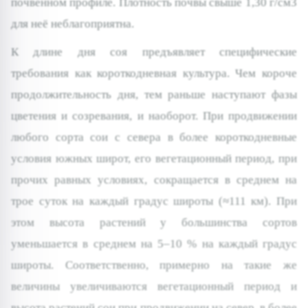
почвенном профиле. Плотность почвы свыше 1,30 г/см3
для неё неблагоприятна.
К длине дня соя предъявляет специфические
требования как короткодневная культура. Чем короче
продолжительность дня, тем раньше наступают фазы
цветения и созревания, и наоборот. При продвижении
любого сорта сои с севера в более короткодневные
условия южных широт, его вегетационный период, при
прочих равных условиях, сокращается в среднем на
трое суток на каждый градус широты (≈111 км). При
этом высота растений у большинства сортов
уменьшается в среднем на 5–10 % на каждый градус
широты. Соответственно, примерно на такие же
величины увеличиваются вегетационный период и
высота растений сои при продвижении на север, в более