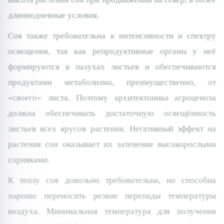
длиннодневные условия.
Соя также требовательна к интенсивности и спектру
освещения, так как репродуктивные органы у неё
формируются в пазухах листьев и обеспечиваются
продуктами метаболизма, преимущественно, от
«своего» листа. Поэтому архитектоника агроценоза
должна обеспечивать достаточную освещённость
листьев всех ярусов растения. Негативный эффект на
растения сои оказывает их затенение высокорослыми
сорняками.
К теплу соя довольно требовательна, но способна
хорошо переносить резкие перепады температуры
воздуха. Минимальная температура для получения