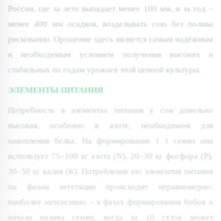
России, где за лето выпадает менее 100 мм, и за год –
менее 400 мм осадков, возделывать сою без полива
рискованно. Орошение здесь является самым надёжным
и необходимым условием получения высоких и
стабильных по годам урожаев этой ценной культуры.
ЭЛЕМЕНТЫ ПИТАНИЯ
Потребность в элементах питания у сои довольно
высокая, особенно в азоте, необходимом для
накопления белка. На формирование 1 т семян она
использует 75–100 кг азота (N), 20–30 кг фосфора (Р),
30–50 кг калия (К). Потребление ею элементов питания
по фазам вегетации происходит неравномерно:
наиболее интенсивно – в фазах формирования бобов и
начала налива семян, когда за 10 суток может