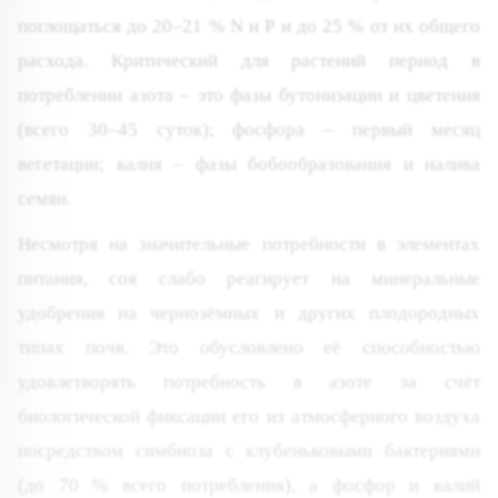
поглощаться до 20–21 % N и Р и до 25 % от их общего
расхода. Критический для растений период в
потреблении азота – это фазы бутонизации и цветения
(всего 30–45 суток); фосфора – первый месяц
вегетации; калия – фазы бобообразования и налива
семян.
Несмотря на значительные потребности в элементах
питания, соя слабо реагирует на минеральные
удобрения на чернозёмных и других плодородных
типах почв. Это обусловлено её способностью
удовлетворять потребность в азоте за счёт
биологической фиксации его из атмосферного воздуха
посредством симбиоза с клубеньковыми бактериями
(до 70 % всего потребления), а фосфор и калий