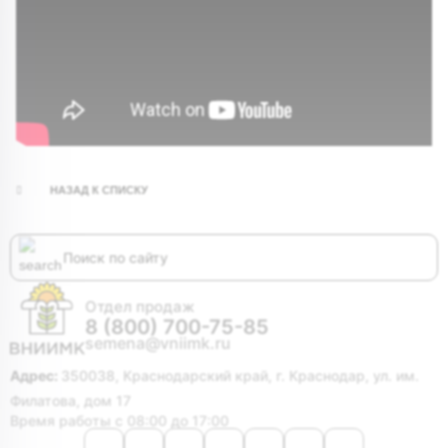
НАЗАД К СПИСКУ
Отдел продаж
8 (800) 700-75-85
semena@vniimk.ru
Адрес:
350038, Краснодарский край, г. Краснодар, ул. им.
Филатова, дом 17
Время работы с 08:00 до 17:00