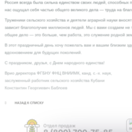
Россия всегда была сильна единством своих людей, способных п
нас ощущал себя частью общего великого дела — труда на благо
Труженики сельского хозяйства и деятели аграрной науки вносят
зависит благополучие миллионов людей. Мы с вами создаем не 
общее дело — это больше, чем работа, это служение родной зем
В этот праздничный день хочу пожелать вам и вашим близким здо
вдохновением для будущих поколений.
С праздником, друзья, с Днем народного единства!
Врио директора ФГБНУ ФНЦ ВНИИМК, канд. с.-х. наук,
заслуженный работник сельского хозяйства Кубани
Константин Георгиевич Баблоев
НАЗАД К СПИСКУ
Отдел продаж