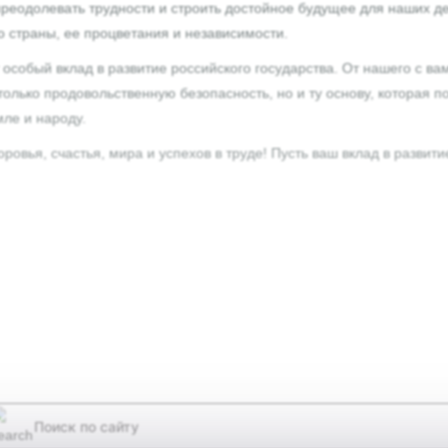
реодолевать трудности и строить достойное будущее для наших де
 страны, ее процветания и независимости.
 особый вклад в развитие российского государства. От нашего с вам
только продовольственную безопасность, но и ту основу, которая
ле и народу.
ровья, счастья, мира и успехов в труде! Пусть ваш вклад в развити