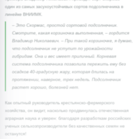
один из самых засухоустойчивых сортов подсолнечника в
линейке ВНИИМК.
– Это Скормас, простой сортовой подсолнечник.
Смотрите, какая корзиночка выполненная, – гордится
Владимир Николаевич. – При такой корзиночке, я думаю,
что подсолнечник не уступит по урожайности
гибридам. Она и вес имеет приличный. Корневая
система подсолнечника позволила пережить ему без
осадков 40-градусную жару, которая длилась на
протяжении, наверное, трех недель. Подсолнечник
растет хорошо, болезней нет.
Как опытный руководитель крестьянско-фермерского
хозяйства, он видит, насколько продвинулась отечественная
аграрная наука и уверен: благодаря разработкам российских
ученых сельхозпроизводители без качественных семян не
останутся!