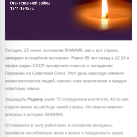
Сегодня, 22 июня, коллектив ВНИИМК, как и вся страна,
замирает в скорбном молчании. Ровно 85 лет назад в 12:15 в
эфире радио СССР прозвучала новость о нападении
Германии на Советский Союз. Этот день навсегда изменил
жизни миллионов людей, принес горе практически в каждую
советскую семью.
Защищать
Родину
ушли 75 сотрудников института, 40 из них
отдали жизни за свободу своей страны. Их имена навечно
вписаны в историю ВНИИМК.
Оставшиеся в тылу работники, в основном женщины,
проявили несгибаемую волю к жизни и преданность науке.