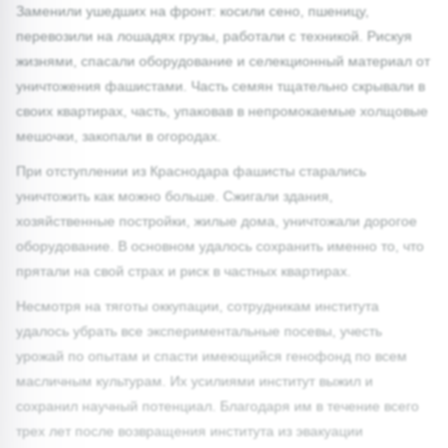
Заменили ушедших на фронт: косили сено, пшеницу,
перевозили на лошадях грузы, работали с техникой. Рискуя
жизнями, спасали оборудование и селекционный материал от
уничтожения фашистами. Часть семян тщательно скрывали в
своих квартирах, часть, упаковав в непромокаемые холщовые
мешочки, закопали в огородах.
При отступлении из Краснодара фашисты старались
уничтожить как можно больше. Сжигали здания,
хозяйственные постройки, жилые дома, уничтожали дорогое
оборудование. В основном удалось сохранить именно то, что
прятали на свой страх и риск в частных квартирах.
Несмотря на тяготы оккупации, сотрудникам института
удалось убрать все экспериментальные посевы, учесть
урожай по опытам и спасти имеющийся генофонд по всем
масличным культурам. Их усилиями институт выжил и
сохранил научный потенциал. Благодаря им в течение всего
трех лет после возвращения института из эвакуации