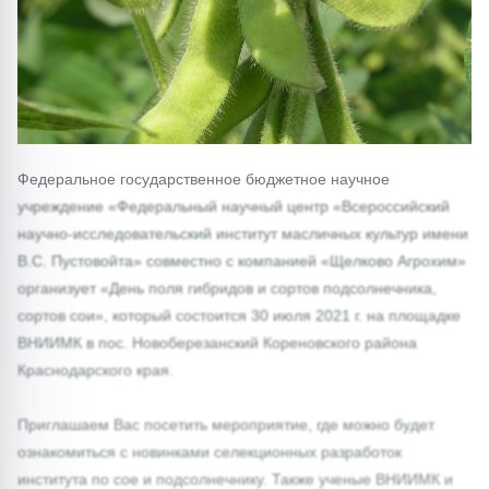
Федеральное государственное бюджетное научное
учреждение «Федеральный научный центр «Всероссийский
научно-исследовательский институт масличных культур имени
В.С. Пустовойта» совместно с компанией «Щелково Агрохим»
организует «День поля гибридов и сортов подсолнечника,
сортов сои», который состоится 30 июля 2021 г. на площадке
ВНИИМК в пос. Новоберезанский Кореновского района
Краснодарского края.
Приглашаем Вас посетить мероприятие, где можно будет
ознакомиться с новинками селекционных разработок
института по сое и подсолнечнику. Также ученые ВНИИМК и