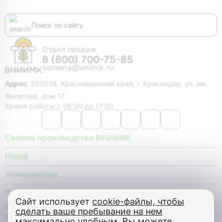
Отдел продаж
8 (800) 700-75-85
semena@vniimk.ru
Адрес:
350038, Краснодарский край, г. Краснодар, ул. им.
Филатова, дом 17
Время работы с 08:00 до 17:00
Семена производства ВНИИМК
Наука
Аспирантура
Покупателю
Сайт использует
cookie-файлы, чтобы
© Федеральное государственное бюджетное научное
сделать ваше пребывание на нем
учреждение «Федеральный научный центр «Всероссийский
максимально удобным
. Вы можете