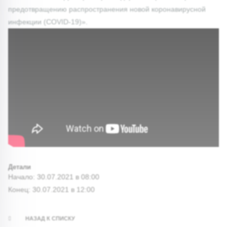
предотвращению распространения новой коронавирусной
инфекции (COVID-19)».
Детали
Начало:
30.07.2021 в 08:00
Конец:
30.07.2021 в 12:00
НАЗАД К СПИСКУ