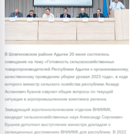
В Шовгеновском районе Адыгеи 20 июня состоялось
совещание на тему «Готовность сельскохозяйственных
товаропроизводителей Республики Адыгеи к организованному,
качественному проведению уборки урожая 2023 года», в ходе
которого министр сельского хозяйства республики Анзаур
Асланович Куанов озвучил общие вопросы по текущей
ситуации в агропромышленном комплексе региона.
Заведующий агротехнологическим отделом ВНИИМК,
кандидат сельскохозяйственных наук Александр Сергеевич
Бушнев дополнил выступление министра докладом о
селекционных достижениях ВНИИМК для республики. В 2022