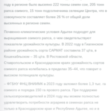
году в регионе было высеяно 222 тонны семян сои, 205 тонн
рапса озимого, 15 тонн подсолнечника селекции Центра, что в
совокупности составляет более 26 % от общей доли
высеянных в регионе семян.
Почвенно-климатические условия Адыгеи подходят для
выращивания озимого рапса, о чем свидетельствуют
показатели урожайности культуры. В 2022 году в Гиагинском
районе урожайность сорта САРМАТ составила 37 ц/га, в
Кошехабльском – 35 ц/га. В Ростовской области,
Ставропольском и Краснодарском краях урожайность сортов
озимого рапса колебалась в пределах 35–44, что говорит о
высоком потенциале культуры.
– ФГБНУ ФНЦ ВНИИМК в 2023 году заложил более 1,3 тыс. га
озимого и порядка 150 га ярового рапса. При поддержке
сельхозпроизводителей в 2024 году мы можем полностью
удовлетворить потребности аграриев в семенах рапса не
только в Краснодарском крае и Республике Адыгее, но и в