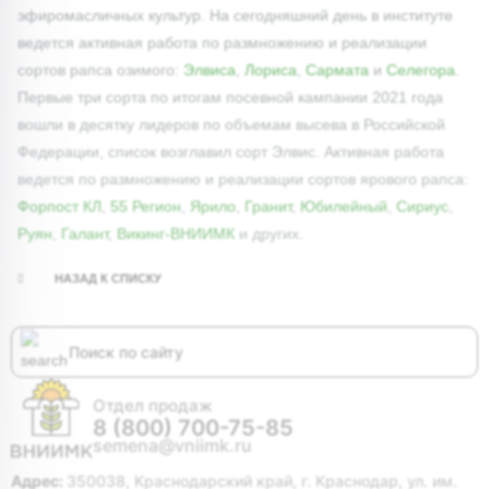
эфиромасличных культур. На сегодняшний день в институте
ведется активная работа по размножению и реализации
сортов рапса озимого:
Элвиса
,
Лориса
,
Сармата
и
Селегора
.
Первые три сорта по итогам посевной кампании 2021 года
вошли в десятку лидеров по объемам высева в Российской
Федерации, список возглавил сорт Элвис. Активная работа
ведется по размножению и реализации сортов ярового рапса:
Форпост КЛ
,
55 Регион
,
Ярило
,
Гранит
,
Юбилейный
,
Сириус
,
Руян
,
Галант
,
Викинг-ВНИИМК
и других.
НАЗАД К СПИСКУ
Отдел продаж
8 (800) 700-75-85
semena@vniimk.ru
Адрес:
350038, Краснодарский край, г. Краснодар, ул. им.