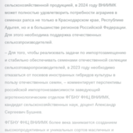
сельскохозяйственной продукцией, в 2024 году ВНИИМК
может полностью удовлетворить потребности аграриев в
семенах рапса не только в Краснодарском крае, Республике
Адыгея, но и в большинстве регионов Российской Федерации.
Для этого необходима поддержка отечественных
сельхозпроизводителей.
– Для того, чтобы реализовать задачи по импортозамещению
и стабильно обеспечивать семенами отечественной селекции
сельхозтоваропроизводителей, в 2023 году необходимо
отказаться от посевов иностранных гибридов культуры в
пользу отечественных семян, – комментирует перспективы
российской импортонезависимости заведующий
агротехнологическим отделом ФГБНУ ФНЦ ВНИИМК,
кандидат сельскохозяйственных наук, доцент Александр
Сергеевич Бушнев.
ФГБНУ ФНЦ ВНИИМК более века занимается созданием
высокопродуктивных и уникальных сортов масличных и