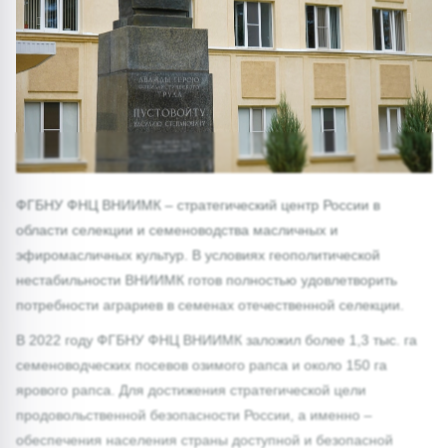
1/0
ФГБНУ ФНЦ ВНИИМК – стратегический центр России в
области селекции и семеноводства масличных и
эфиромасличных культур. В условиях геополитической
нестабильности ВНИИМК готов полностью удовлетворить
потребности аграриев в семенах отечественной селекции.
В 2022 году ФГБНУ ФНЦ ВНИИМК заложил более 1,3 тыс. га
семеноводческих посевов озимого рапса и около 150 га
ярового рапса. Для достижения стратегической цели
продовольственной безопасности России, а именно –
обеспечения населения страны доступной и безопасной