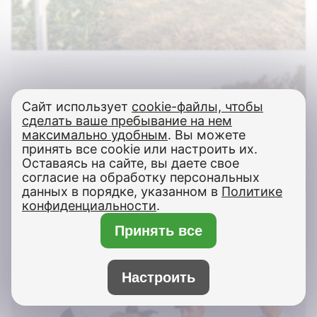
Сайт использует
cookie-файлы, чтобы
сделать ваше пребывание на нем
максимально удобным
. Вы можете
принять все cookie или настроить их.
Оставаясь на сайте, вы даете свое
согласие на обработку персональных
×
данных в порядке, указанном в
Политике
Бот Max
конфиденциальности
.
Здравствуйте! Напишите мне,
Принять все
если у Вас появятся вопросы.
Настроить