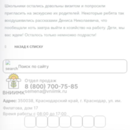
Школьники остались довольны визитом и попросили
пригласить на экскурсию их родителей. Некоторые ребята так
воодушевились рассказами Дениса Николаевича, что
пообещали хоть завтра выйти в хозяйство на работу. Дети, мы
вас ждем! Осталось только немножко подрасти!
НАЗАД К СПИСКУ
Отдел продаж
8 (800) 700-75-85
semena@vniimk.ru
Адрес:
350038, Краснодарский край, г. Краснодар, ул. им.
Филатова, дом 17
Время работы с 08:00 до 17:00