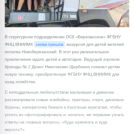
В структурном подразделении ОСХ «Березанское» ФГБНУ
ФНЦ ВНИИМК
снова прошла
экскурсия для детей жителей
поселка Новоберезанский. В этот раз увлекательное
приключение ждало детей в автопарке. Ведущий агроном
бригады № 2 Денис Николаевич Щербинин показал детям
новую технику, приобретенную ФГБНУ ФНЦ ВНИИМК для
нужд хозяйства.
С неподдельным любопытством мальчишки и девчонки
рассматривали новые комбайны, тракторы, плуги, дисковые
бороны, наперегонки бежали к пахотным агрегатам, чтобы
успеть их сфотографировать и, конечно, же первыми узнать
ответы на главные вопросы: «Куда нажимать и куда
вертеть?».