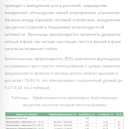
приводит к замедлению роста растений, сокращению
междоузлий, обогащению тканей хлорофиллом, улучшению
баланса между корневой системой и побегами, замедлению
процессов старения и повышению антиоксидантной
активности. Фунгициды рекомендуется применять двукратно:
осенью в фазе три-четыре настоящих листа и весной в фазе
начала вытягивания стебля.
Биологическая эффективность (БЭ) химических фунгицидов
из указанных групп при их использовании с целью снижения
вредоносности фомоза в посевах рапса озимого высокая и
достигает 79-84 %, что обеспечивает сохраненный урожай до
0,17-0,24 т/га (таблица).
Таблица – Эффективность некоторых действующих
веществ на рапсе озимом против фомоза