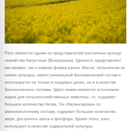
Рапс является одним из представителей масличных культур
семейства Капустные (Brassicacea). Ценность представляет
как яровая, так и озимая форма рапса. Масло, полученное из
семян культуры, имеет уникальный биохимический состав и
используется не только в пищевых целях, но и в качестве
биологического топлива. Шрот семян является источником
корма для сельскохозяйственных животных, т.к. содержит
большое количество белка. Он сбалансирован по
аминокислотному составу, содержит большое количество
жира, доступного азота и фосфора. Кроме этого, рапс
используют в качестве сидеральной культуры.