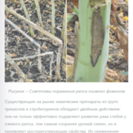
Рисунок – Симптомы поражения рапса озимого фомозом
Существующие на рынке химические препараты из групп
триазолов и стробилуринов обладают двойным действием:
они не только эффективно подавляют развитие рака стебля у
озимого рапса, тем самым сохраняя урожай семян, но и
проявляют росторегулирующие свойства. Их применение