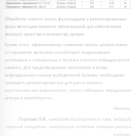
Обработка озимого рапса фунгицидами в рекомендованные
фазы вегетации является обязательной для обеспечения
высокого качества и количества урожая.
Кроме этого, эффективному снижению потерь урожая семян
от поражения фомозом способствует возделывание
устойчивых и толерантных к болезни сортов и гибридов рапса
озимого. Для предотвращения накопления в почве
инфекционного начала возбудителей болезни, необходимо
проводить рекомендованные для рапса озимого
агротехнические мероприятия, строго соблюдать чередование
культур в севооборотах.
Авторы:
Горлова Л.А.
, кандидат биологических наук, ведущий
научный сотрудник, заведующий отделом селекции рапса и
горчицы;