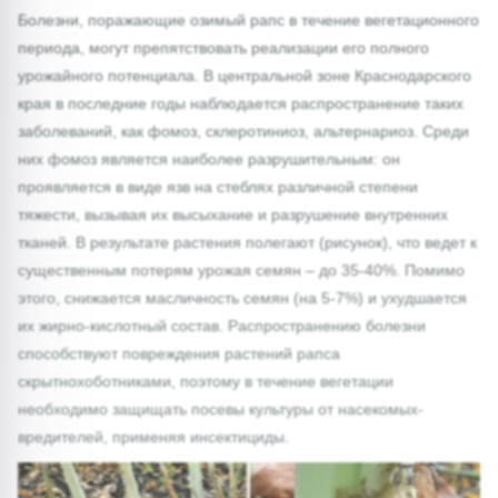
Болезни, поражающие озимый рапс в течение вегетационного
периода, могут препятствовать реализации его полного
урожайного потенциала. В центральной зоне Краснодарского
края в последние годы наблюдается распространение таких
заболеваний, как фомоз, склеротиниоз, альтернариоз. Среди
них фомоз является наиболее разрушительным: он
проявляется в виде язв на стеблях различной степени
тяжести, вызывая их высыхание и разрушение внутренних
тканей. В результате растения полегают (рисунок), что ведет к
существенным потерям урожая семян – до 35-40%. Помимо
этого, снижается масличность семян (на 5-7%) и ухудшается
их жирно-кислотный состав. Распространению болезни
способствуют повреждения растений рапса
скрытнохоботниками, поэтому в течение вегетации
необходимо защищать посевы культуры от насекомых-
вредителей, применяя инсектициды.