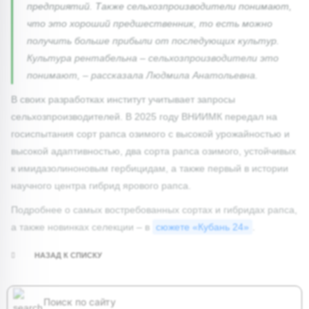
предприятий. Также сельхозпроизводители понимают,
что это хороший предшественник, то есть можно
получить больше прибыли от последующих культур.
Культура рентабельна – сельхозпроизводители это
понимают, – рассказала Людмила Анатольевна.
В своих разработках институт учитывает запросы
сельхозпроизводителей. В 2025 году ВНИИМК передал на
госиспытания сорт рапса озимого с высокой урожайностью и
высокой адаптивностью, два сорта рапса озимого, устойчивых
к имидазолиноновым гербицидам, а также первый в истории
научного центра гибрид ярового рапса.
Подробнее о самых востребованных сортах и гибридах рапса,
а также новинках селекции – в
сюжете «Кубань 24»
.
НАЗАД К СПИСКУ