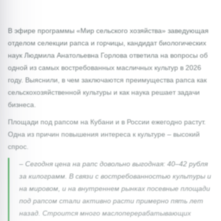
В эфире программы «Мир сельского хозяйства» заведующая
отделом селекции рапса и горчицы, кандидат биологических
наук Людмила Анатольевна Горлова ответила на вопросы об
одной из самых востребованных масличных культур в 2026
году. Выяснили, в чем заключаются преимущества рапса как
сельскохозяйственной культуры и как наука решает задачи
бизнеса.
Площади под рапсом на Кубани и в России ежегодно растут.
Одна из причин повышения интереса к культуре – высокий
спрос.
– Сегодня цена на рапс довольно выгодная: 40–42 рубля
за килограмм. В связи с востребованностью культуры и
на мировом, и на внутреннем рынках посевные площади
под рапсом стали активно расти примерно пять лет
назад. Строится много маслоперерабатывающих