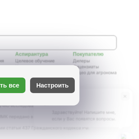
Аспирантура
Покупателю
ия
Целевое обучение
Дилеры
Новости аспирантуры
Лицензиаты
ения,
Нормативные документы
Видео для агронома
Портфолио аспирантов
Расписание
ть все
Настроить
ия
Учебно-методическое
обеспечение
×
Бот Max
х
Учебные планы
учно-исследовательский институт масличных
Здравствуйте! Напишите мне,
К передано в ведение Минсельхоза России,
если у Вас появятся вопросы.
ми статьи 437 Гражданского кодекса РФ.