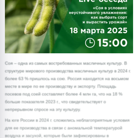
1/0
Соя – одна из самых востребованных масличных культур. В
структуре мирового производства масличных культур в 2024 г.
более 63 % пришлось на сою. Россия находится на восьмом
месте в мире по ее производству и экспорту. Площадь
посевов под соей составляет более 4 млн га, что на 18 %
больше показателя 2023 г., что свидетельствует о
непрерывном спросе на эту культуру.
На юге России в 2024 г. сложились неблагоприятные условия
для ее производства в связи с аномальной температурой
воздуха и засухой, которые были зафиксированы в