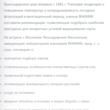
Краснодарском крае впервые с 1881 г. Учитывая тенденцию к
повышению температур и непредсказуемость погодных
флуктуаций в вегетационный период, ученые ВНИИМК
составили рекомендации, позволяющие подобрать наиболее
пригодные для конкретных условий выращивания сорта.
На встрече с Василием Леонидовичем Махониным,
заведующим лабораторией агрохимии ВНИИМК, канд. с.-х.
наук, поговорим о:
принципах подбора сортов;
отличительных особенностях отечественных сортов сои;
правильной подготовке семян к посеву;
оптимизации минерального питания растений;
уходе за посевами;
вредных объектах в посевах и мерах борьбы с ними;
текущих трендах мирового и российского рынка сои.