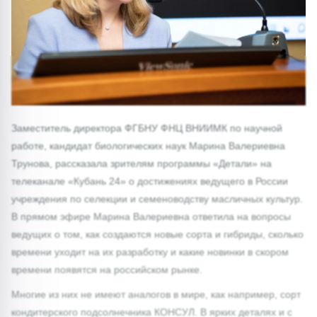
Заместитель директора ФГБНУ ФНЦ ВНИИМК по научной
работе, кандидат биологических наук Марина Валериевна
Трунова, рассказала зрителям программы «Детали» на
телеканале «Кубань 24» о достижениях ведущего в России
учреждения по селекции и семеноводству масличных культур.
В прямом эфире Марина Валериевна ответила на вопросы
ведущих о том, как создаются новые сорта и гибриды, сколько
времени уходит на их разработку и какие новинки в скором
времени появятся на российском рынке.
Многие из них не имеют аналогов в мире, как например, сорт
кондитерского подсолнечника КОНСУЛ. В ярких деталях и с