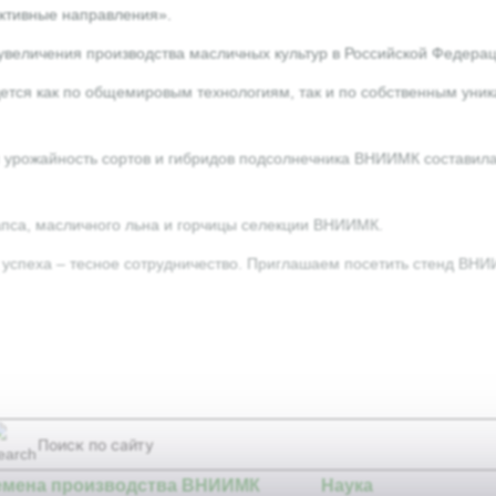
ективные направления».
увеличения производства масличных культур в Российской Федерац
едется как по общемировым технологиям, так и по собственным ун
рожайность сортов и гибридов подсолнечника ВНИИМК составила от 
апса, масличного льна и горчицы селекции ВНИИМК.
 успеха – тесное сотрудничество. Приглашаем посетить стенд ВНИ
емена производства ВНИИМК
Наука