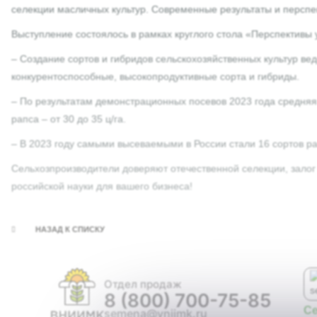
селекции масличных культур. Современные результаты и персп
Выступление состоялось в рамках круглого стола «Перспективы 
– Создание сортов и гибридов сельскохозяйственных культур в
конкурентоспособные, высокопродуктивные сорта и гибриды.
– По результатам демонстрационных посевов 2023 года средняя у
рапса – от 30 до 35 ц/га.
– В 2023 году самыми высеваемыми в России стали 16 сортов р
Сельхозпроизводители доверяют отечественной селекции, залог
российской науки для вашего бизнеса!
НАЗАД К СПИСКУ
Отдел продаж
8 (800) 700-75-85
С
semena@vniimk.ru