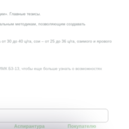
ии». Главные тезисы.
икальным методикам, позволяющим создавать
30 до 40 ц/га, сои – от 25 до 36 ц/га, озимого и ярового
ИМК Б3-13, чтобы еще больше узнать о возможностях
Аспирантура
Покупателю