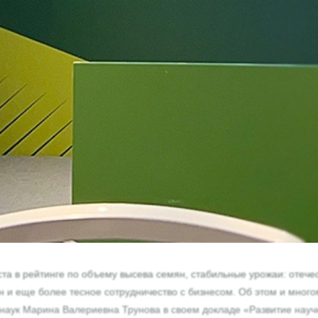
ста в рейтинге по объему высева семян, стабильные урожаи: отече
н и еще более тесное сотрудничество с бизнесом. Об этом и много
 наук Марина Валериевна Трунова в своем докладе «Развитие научн