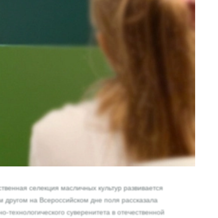
ственная селекция масличных культур развивается
м другом на Всероссийском дне поля рассказала
о-технологического суверенитета в отечественной