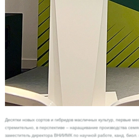
Десятки новых сортов и гибридов масличных культур, первые ме
стремительно, в перспективе – наращивание производства семя
заместитель директора ВНИИМК по научной работе, канд. биол.