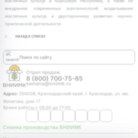
масличных культур в Кыргызкую Республику, а также по
внедрению современных агротехнологий возделывания
масличных культур и двустороннему развитию научно-
практической деятельности.
НАЗАД К СПИСКУ
Отдел продаж
8 (800) 700-75-85
semena@vniimk.ru
Адрес:
350038, Краснодарский край, г. Краснодар, ул. им.
Филатова, дом 17
Время работы с 08:00 до 17:00
Семена производства ВНИИМК