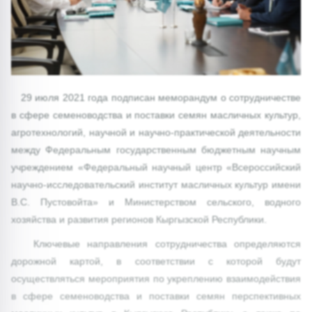
29 июля 2021 года подписан меморандум о сотрудничестве
в сфере семеноводства и поставки семян масличных культур,
агротехнологий, научной и научно-практической деятельности
между Федеральным государственным бюджетным научным
учреждением «Федеральный научный центр «Всероссийский
научно-исследовательский институт масличных культур имени
В.С. Пустовойта» и Министерством сельского, водного
хозяйства и развития регионов Кыргызской Республики.
Ключевые направления сотрудничества определяются
дорожной картой, в соответствии с которой будут
осуществляться мероприятия по укреплению взаимодействия
в сфере семеноводства и поставки семян перспективных