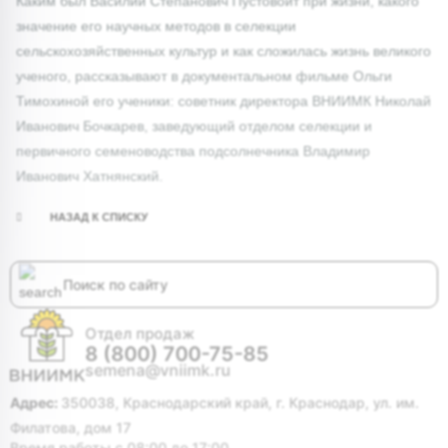
Каким был Василий Степанович Пустовойт при жизни, какого
значение его научных методов в селекции
сельскохозяйственных культур и как сложилась жизнь великого
ученого, рассказывают в документальном фильме Ольги
Тимохиной его ученики: советник директора ВНИИМК Николай
Иванович Бочкарев, заведующий отделом селекции и
первичного семеноводства подсолнечника Владимир
Иванович Хатнянский.
НАЗАД К СПИСКУ
Отдел продаж
8 (800) 700-75-85
semena@vniimk.ru
Адрес:
350038, Краснодарский край, г. Краснодар, ул. им.
Филатова, дом 17
Время работы с 08:00 до 17:00