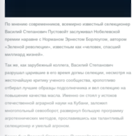
По мнению современников, всемирно известный селекционер
Василий Степанович Пустовойт заслуживал Нобелевской
премии наравне с Норманом Эрнестом Борлоугом, автором
«Зеленой революции», известным как «человек, спасший
миллиард жизней».
Так же, как зарубежный коллега, Василий Степанович
разрушал царившие в его время догмы селекции, несмотря на
жесточайшую критику ученого сообщества, кропотливо
отбирал лучшие образцы подсолнечника и вел селекцию на
повышение качества масла. Именно он стоял у истоков
отечественной аграрной науки на Кубани, заложил
многопольный севооборот, развернул большую программу
агротехнических методов, прославившись как талантливый
селекционер и умелый агроном.