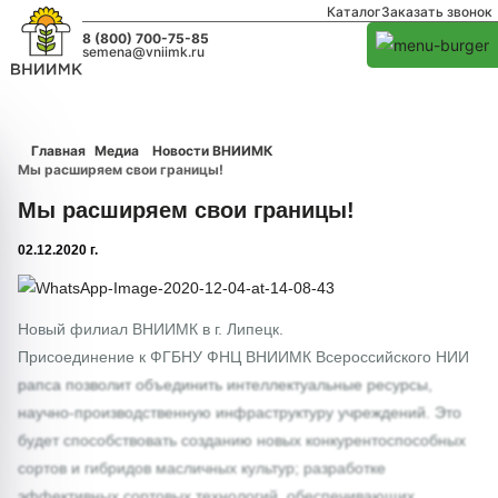
Каталог
Заказать звонок
8 (800) 700-75-85
semena@vniimk.ru
Главная
Медиа
Новости ВНИИМК
Мы расширяем свои границы!
Мы расширяем свои границы!
02.12.2020 г.
1/0
Новый филиал ВНИИМК в г. Липецк.
Присоединение к ФГБНУ ФНЦ ВНИИМК Всероссийского НИИ
рапса позволит объединить интеллектуальные ресурсы,
научно-производственную инфраструктуру учреждений. Это
будет способствовать созданию новых конкурентоспособных
сортов и гибридов масличных культур; разработке
эффективных сортовых технологий, обеспечивающих