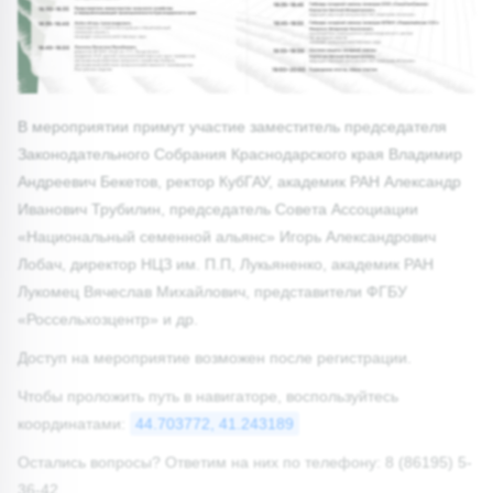
В мероприятии примут участие заместитель председателя
Законодательного Собрания Краснодарского края Владимир
Андреевич Бекетов, ректор КубГАУ, академик РАН Александр
Иванович Трубилин, председатель Совета Ассоциации
«Национальный семенной альянс» Игорь Александрович
Лобач, директор НЦЗ им. П.П, Лукьяненко, академик РАН
Лукомец Вячеслав Михайлович, представители ФГБУ
«Россельхозцентр» и др.
Доступ на мероприятие возможен после регистрации.
Чтобы проложить путь в навигаторе, воспользуйтесь
координатами:
44.703772, 41.243189
Остались вопросы? Ответим на них по телефону: 8 (86195) 5-
36-42