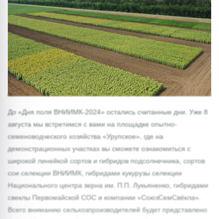
1/0
До «Дня поля ВНИИМК-2024» остались считанные дни. Уже 8
августа мы встретимся с вами на площадке опытно-
семеноводческого хозяйства «Урупское», где на
демонстрационных участках вы сможете ознакомиться с
широкой линейкой сортов и гибридов подсолнечника, сортов
сои селекции ВНИИМК, гибридами кукурузы селекции
Национального центра зерна им. П.П. Лукьяненко, гибридами
свеклы Первомайской СОС и компании «СоюзСемСвёкла».
Всего вниманию сельхозпроизводителей будет представлено