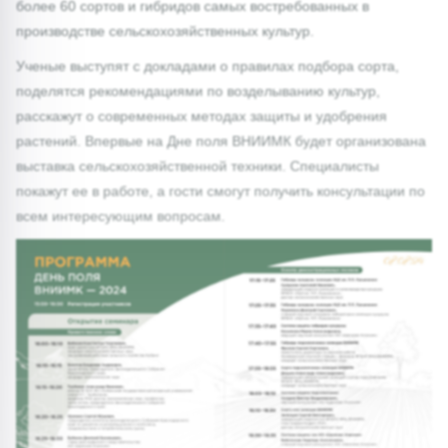
более 60 сортов и гибридов самых востребованных в
производстве сельскохозяйственных культур.
Ученые выступят с докладами о правилах подбора сорта,
поделятся рекомендациями по возделыванию культур,
расскажут о современных методах защиты и удобрения
растений. Впервые на Дне поля ВНИИМК будет организована
выставка сельскохозяйственной техники. Специалисты
покажут ее в работе, а гости смогут получить консультации по
всем интересующим вопросам.