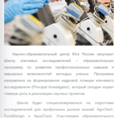
1/0
Научно-образовательный центр Юга России запускает
Школу ключевых исследователей – образовательную
программу по развитию профессиональных навыков и
карьерных возможностей молодых ученых. Программа
направлена на формирование кадровой позиции ключевого
исследователя (Principal Investigator), который сегодня играет
главную роль в реализации научных проектов.
Школа будет специализироваться на подготовке
исследователей для профильных рынков знаний: AgroTech,
FoodDesign и AquaTrack. Участниками образовательного