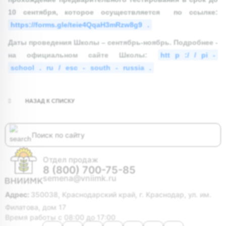
10 сентября, которое осуществляется по ссылке:
https://forms.gle/teie4QqaH3mRzw8g9
.
Даты проведения Школы – сентябрь-ноябрь. Подробнее -
на официальном сайте Школы:
htt
p
:/
/
pi
-
school
.
ru
/
esc
-
south
-
russia
.
НАЗАД К СПИСКУ
Отдел продаж
8 (800) 700-75-85
semena@vniimk.ru
Адрес:
350038, Краснодарский край, г. Краснодар, ул. им.
Филатова, дом 17
Время работы с 08:00 до 17:00