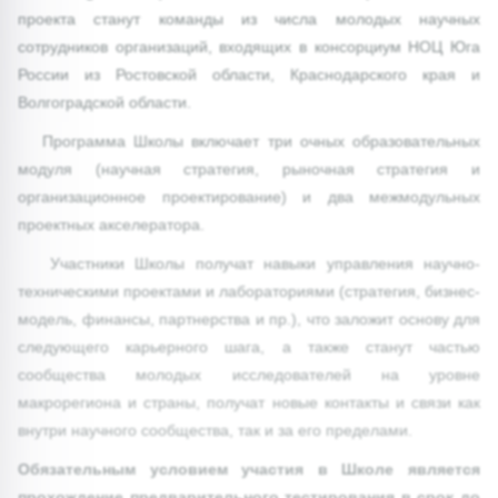
проекта станут команды из числа молодых научных
сотрудников организаций, входящих в консорциум НОЦ Юга
России из Ростовской области, Краснодарского края и
Волгоградской области.
Программа Школы включает три очных образовательных
модуля (научная стратегия, рыночная стратегия и
организационное проектирование) и два межмодульных
проектных акселератора.
Участники Школы получат навыки управления научно-
техническими проектами и лабораториями (стратегия, бизнес-
модель, финансы, партнерства и пр.), что заложит основу для
следующего карьерного шага, а также станут частью
сообщества молодых исследователей на уровне
макрорегиона и страны, получат новые контакты и связи как
внутри научного сообщества, так и за его пределами.
Обязательным условием участия в Школе является
прохождение предварительного тестирования в срок до