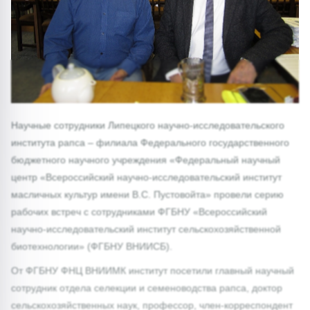
Научные сотрудники Липецкого научно-исследовательского
института рапса – филиала Федерального государственного
бюджетного научного учреждения «Федеральный научный
центр «Всероссийский научно-исследовательский институт
масличных культур имени В.С. Пустовойта» провели серию
рабочих встреч с сотрудниками ФГБНУ «Всероссийский
научно-исследовательский институт сельскохозяйственной
биотехнологии» (ФГБНУ ВНИИСБ).
От ФГБНУ ФНЦ ВНИИМК институт посетили главный научный
сотрудник отдела селекции и семеноводства рапса, доктор
сельскохозяйственных наук, профессор, член-корреспондент