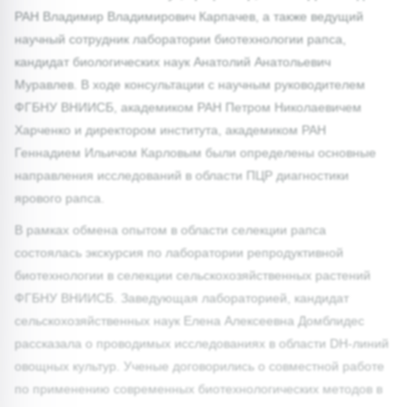
РАН Владимир Владимирович Карпачев, а также ведущий
научный сотрудник лаборатории биотехнологии рапса,
кандидат биологических наук Анатолий Анатольевич
Муравлев. В ходе консультации с научным руководителем
ФГБНУ ВНИИСБ, академиком РАН Петром Николаевичем
Харченко и директором института, академиком РАН
Геннадием Ильичом Карловым были определены основные
направления исследований в области ПЦР диагностики
ярового рапса.
В рамках обмена опытом в области селекции рапса
состоялась экскурсия по лаборатории репродуктивной
биотехнологии в селекции сельскохозяйственных растений
ФГБНУ ВНИИСБ. Заведующая лабораторией, кандидат
сельскохозяйственных наук Елена Алексеевна Домблидес
рассказала о проводимых исследованиях в области DH-линий
овощных культур. Ученые договорились о совместной работе
по применению современных биотехнологических методов в