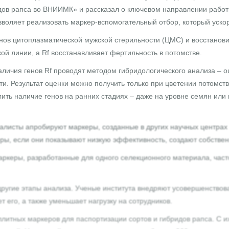
дов рапса во ВНИИМК» и рассказал о ключевом направлении работ
воляет реализовать маркер‑вспомогательный отбор, который уско
в цитоплазматической мужской стерильности (ЦМС) и восстановит
й линии, а Rf восстанавливает фертильность в потомстве.
личия генов Rf проводят методом гибридологического анализа – о
и. Результат оценки можно получить только при цветении потомс
ь наличие генов на ранних стадиях – даже на уровне семян или п
алисты апробируют маркеры, созданные в других научных центрах
еры, если они показывают низкую эффективность, создают собствен
ркеры, разработанные для одного селекционного материала, част
другие этапы анализа. Ученые института внедряют усовершенствов
т его, а также уменьшает нагрузку на сотрудников.
ллитных маркеров для паспортизации сортов и гибридов рапса. С