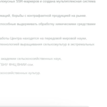
олокусных SSR‑маркеров и создана мультиплексная система
каций, борьбы с контрафактной продукцией на рынке.
 способные выдерживать обработку химическими средствами
работы Центра находятся на передовой мировой науки,
д технологией выращивания сельхозкультур в экстремальных
 академии сельскохозяйственных наук,
 ФГБНУ ФНЦ ВНИИ сои.
кохозяйственных культур.