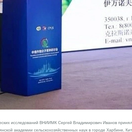
еских исследований ВНИИМК Сергей Владимирович Иванов принял 
янской академии сельскохозяйственных наук в городе Харбине, Ки