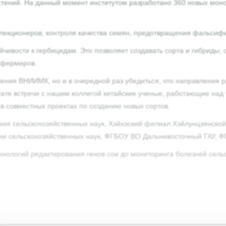
стений. На данный момент институтом разработано 360 новых мон
лекционеров, контроля качества семян, предотвращения фальсифи
ивости к гербицидам. Это позволяет создавать сорта и гибриды,
 фермеров.
жения ВНИИМК, но и в очередной раз убедиться, что направления 
ьтате встречи с нашим коллегой китайские ученые, работающие на
 в совместных проектах по созданию новых сортов.
ия сельскохозяйственных наук, Хэйхэский филиал Хэйлунцзянской
мии сельскохозяйственных наук, ФГБОУ ВО Дальневосточный ГАУ,
хнологий редактирования генов сои до мониторинга болезней сельс