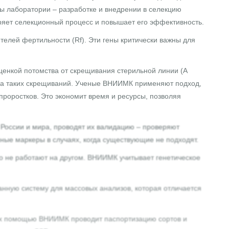
ы лаборатории – разработке и внедрении в селекцию
ряет селекционный процесс и повышает его эффективность.
елей фертильности (Rf). Эти гены критически важны для
ценкой потомства от скрещивания стерильной линии (А
тва таких скрещиваний. Ученые ВНИИМК применяют подход,
роростков. Это экономит время и ресурсы, позволяя
 России и мира, проводят их валидацию – проверяют
ные маркеры в случаях, когда существующие не подходят.
о не работают на другом. ВНИИМК учитывает генетическое
анную систему для массовых анализов, которая отличается
 их помощью ВНИИМК проводит паспортизацию сортов и