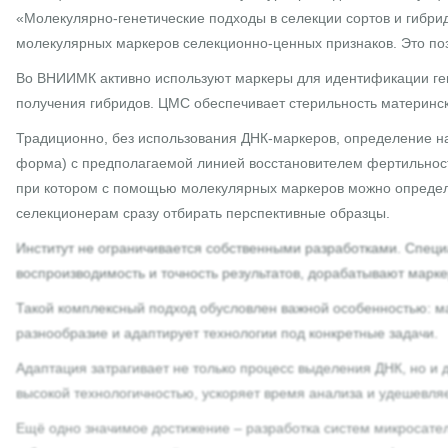
«Молекулярно‑генетические подходы в селекции сортов и гибри
молекулярных маркеров селекционно‑ценных признаков. Это поз
Во ВНИИМК активно используют маркеры для идентификации гено
получения гибридов. ЦМС обеспечивает стерильность материнско
Традиционно, без использования ДНК-маркеров, определение на
форма) с предполагаемой линией восстановителем фертильност
при котором с помощью молекулярных маркеров можно определит
селекционерам сразу отбирать перспективные образцы.
Институт не ограничивается собственными разработками. Специ
воспроизводимость и точность результатов, дорабатывают марк
Такой комплексный подход обусловлен важной особенностью: ма
разнообразие и адаптирует технологии под конкретные задачи.
Адаптация затрагивает не только процесс выделения ДНК, но и 
высокой технологичностью, ускоряет время анализа и удешевляе
Ещё одно значимое достижение – разработка систем микросате