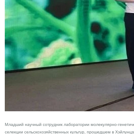
Младший научный сотрудник лаборатории молекулярно-генетич
селекции сельскохозяйственных культур, прошедшем в Хэйлунцз