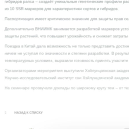
гибридов рапса – создаёт уникальные генетические профили ра
из 10 SSR‑маркеров для характеристики сортов и гибридов.
Паспортизация имеет критическое значение для защиты прав се
Дополнительно ВНИИМК занимается разработкой маркеров устойч
защиты растений, что повышает урожайность и снижает затраты
Поездка в Китай дала возможность не только представить дости
ничем не уступая по значимости и степени разработки. В резул
температурных условиях, выразили готовность принять участите
Организаторами мероприятия выступили Хэйлунцзянская академ
Научно‑исследовательский институт сои Хэйлунцзянской акаде
На семинаре прозвучали доклады по широкому кругу тем – от те
НАЗАД К СПИСКУ