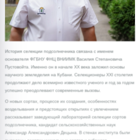
История селекции подсолнечника связана с именем
основателя ФГБНУ ФНЦ ВНИИМК Василия Степановича
Пустовойта. Именно он в начале XX века заложил основы
научного земледелия на Кубани. Селекционеры XXI столетия
продолжают дело всемирно известного ученого и год за годом
успешно преодолевают современные вызовы.
О новых сортах, процессе их создания, особенностях
возделывания и предстоящих открытиях с увлечением
рассказывает заведующий лабораторией селекции сортов
подсолнечника, кандидат сельскохозяйственных наук
Александр Александрович Децына. В стенах института были