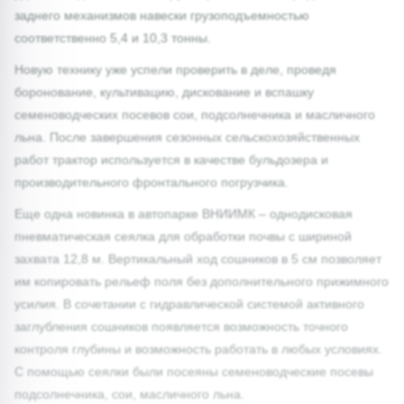
заднего механизмов навески грузоподъемностью
соответственно 5,4 и 10,3 тонны.
Новую технику уже успели проверить в деле, проведя
боронование, культивацию, дискование и вспашку
семеноводческих посевов сои, подсолнечника и масличного
льна. После завершения сезонных сельскохозяйственных
работ трактор используется в качестве бульдозера и
производительного фронтального погрузчика.
Еще одна новинка в автопарке ВНИИМК – однодисковая
пневматическая сеялка для обработки почвы с шириной
захвата 12,8 м. Вертикальный ход сошников в 5 см позволяет
им копировать рельеф поля без дополнительного прижимного
усилия. В сочетании с гидравлической системой активного
заглубления сошников появляется возможность точного
контроля глубины и возможность работать в любых условиях.
С помощью сеялки были посеяны семеноводческие посевы
подсолнечника, сои, масличного льна.