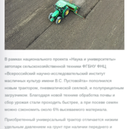
1/0
В рамках национального проекта «Наука и университеты»
автопарк сельскохозяйственной техники ФГБНУ ФНЦ
«Всероссийский научно-исследовательский институт
масличных культур имени В.С. Пустовойта» пополнился
новым трактором, пневматической сеялкой, и полуприцепным
загрузчиком. Благодаря новой технике обработка почвы и
сбор урожая стали проходить быстрее, а при посеве семян
можно сэкономить около 6% высеваемого материала.
Приобретенный универсальный трактор отличается низким
удельным давлением на грунт при наличии переднего и