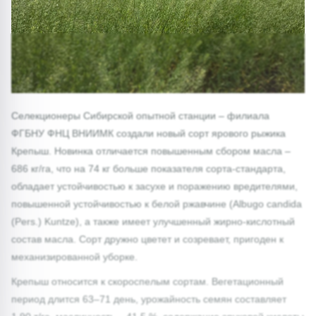
Селекционеры Сибирской опытной станции – филиала
ФГБНУ ФНЦ ВНИИМК создали новый сорт ярового рыжика
Крепыш. Новинка отличается повышенным сбором масла –
686 кг/га, что на 74 кг больше показателя сорта-стандарта,
обладает устойчивостью к засухе и поражению вредителями,
повышенной устойчивостью к белой ржавчине (Albugo candida
(Pers.) Kuntze), а также имеет улучшенный жирно-кислотный
состав масла. Сорт дружно цветет и созревает, пригоден к
механизированной уборке.
Крепыш относится к скороспелым сортам. Вегетационный
период длится 63–71 день, урожайность семян составляет