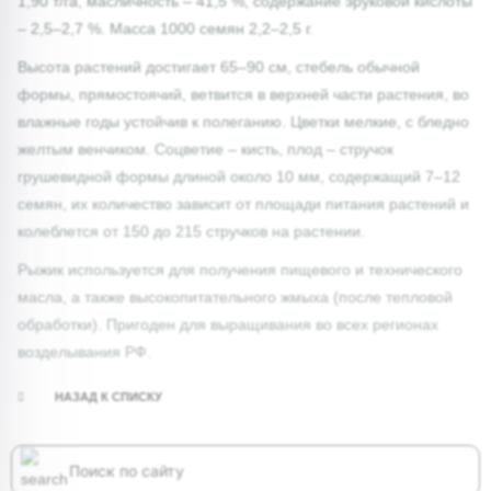
1,90 т/га, масличность – 41,5 %, содержание эруковой кислоты
– 2,5–2,7 %. Масса 1000 семян 2,2–2,5 г.
Высота растений достигает 65–90 см, стебель обычной
формы, прямостоячий, ветвится в верхней части растения, во
влажные годы устойчив к полеганию. Цветки мелкие, с бледно
желтым венчиком. Соцветие – кисть, плод – стручок
грушевидной формы длиной около 10 мм, содержащий 7–12
семян, их количество зависит от площади питания растений и
колеблется от 150 до 215 стручков на растении.
Рыжик используется для получения пищевого и технического
масла, а также высокопитательного жмыха (после тепловой
обработки). Пригоден для выращивания во всех регионах
возделывания РФ.
НАЗАД К СПИСКУ