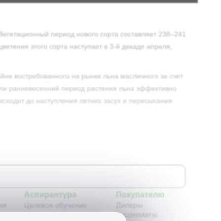
Вегетационный период нового сорта составляет 238–241
цветения этого сорта наступает в 3-й декаде апреля,
йне востребованного на рынке льна масличного за счет
 или ранневесенний период растения льна эффективно
исходит до наступления летних засух и пересыхания
Аспирантура
Покупателю
ия
Целевое обучение
Дилеры
Новости аспирантуры
Лицензиаты