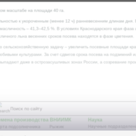
ном масштабе на площади 40 га.
ьностью к укороченным (менее 12 ч) ранневесенним длинам дня. 
, масличность – 41,3–42,5 %. В условиях Краснодарского края фаза 
сличного льна весенних сроков посева находятся в фазе цветения.
 сельскохозяйственную задачу – увеличить посевные площади кра
юбивыми культурами. За счет сдвигов срока посева на подзимний
 выпадают даже в острозасушливых зонах России, а созревание про
емена производства ВНИИМК
Наука
Научные подразделен
рта подсолнечника
Рыжик
Научные издания
бриды подсолнечника
Сурепица