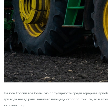
На юге России все большую популярность среди аграриев приобр
три года назад рапс занимал площадь около 25 тыс. га, то в это
валовой сбор.