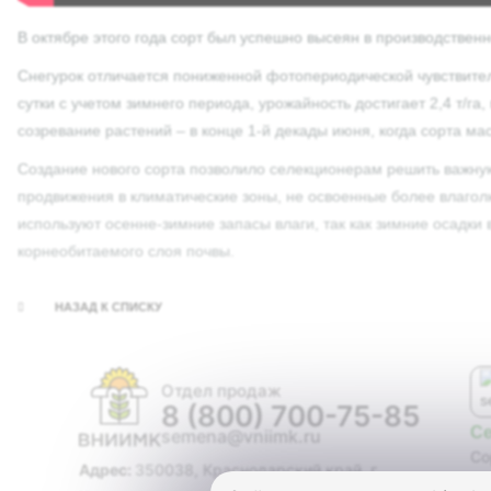
В октябре этого года сорт был успешно высеян в производствен
Снегурок отличается пониженной фотопериодической чувствител
сутки с учетом зимнего периода, урожайность достигает 2,4 т/га
созревание растений – в конце 1-й декады июня, когда сорта ма
Создание нового сорта позволило селекционерам решить важную
продвижения в климатические зоны, не освоенные более влагол
используют осенне-зимние запасы влаги, так как зимние осадки
корнеобитаемого слоя почвы.
НАЗАД К СПИСКУ
Отдел продаж
8 (800) 700-75-85
С
semena@vniimk.ru
Со
Адрес:
350038, Краснодарский край, г.
Ги