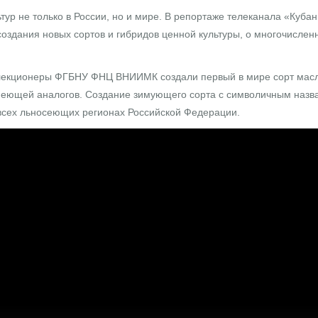
тур не только в России, но и мире. В репортаже телеканала «Куб
здания новых сортов и гибридов ценной культуры, о многочисленн
елекционеры ФГБНУ ФНЦ ВНИИМК создали первый в мире сорт масл
имеющей аналогов. Создание зимующего сорта с символичным назв
 всех льносеющих регионах Российской Федерации.