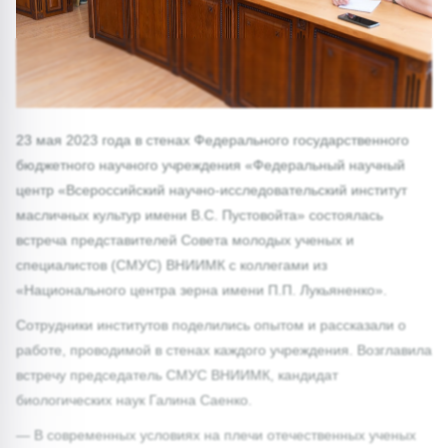
23 мая 2023 года в стенах Федерального государственного
бюджетного научного учреждения «Федеральный научный
центр «Всероссийский научно-исследовательский институт
масличных культур имени В.С. Пустовойта» состоялась
встреча представителей Совета молодых ученых и
специалистов (СМУС) ВНИИМК с коллегами из
«Национального центра зерна имени П.П. Лукьяненко».
Сотрудники институтов поделились опытом и рассказали о
работе, проводимой в стенах каждого учреждения. Возглавила
встречу председатель СМУС ВНИИМК, кандидат
биологических наук Галина Саенко.
— В современных условиях на плечи отечественных ученых