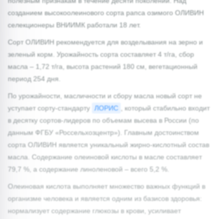
полезным признакам в течение десяти поколений. Над
созданием высокоолеинового сорта рапса озимого ОЛИВИН
селекционеры ВНИИМК работали 18 лет.
Сорт ОЛИВИН рекомендуется для возделывания на зерно и
зеленый корм. Урожайность сорта составляет 4 т/га, сбор
масла – 1,72 т/га, высота растений 180 см, вегетационный
период 254 дня.
По урожайности, масличности и сбору масла новый сорт не
уступает сорту-стандарту
ЛОРИС
, который стабильно входит
в десятку сортов-лидеров по объемам высева в России (по
данным ФГБУ «Россельхозцентр»). Главным достоинством
сорта ОЛИВИН является уникальный жирно-кислотный состав
масла. Содержание олеиновой кислоты в масле составляет
79,7 %, а содержание линоленовой – всего 5,2 %.
Олеиновая кислота выполняет множество важных функций в
организме человека и является одним из базисов здоровья:
нормализует содержание глюкозы в крови, усиливает