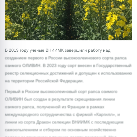
В 2019 году ученые ВНИИМК завершили работу над
созданием первого в России высокоолеинового сорта рапса
озимого ОЛИВИН. В 2023 году сорт внесен в Государственный
реестр селекционных достижений и допущен к использованию
на территории Российской Федерации.
Первый в России высокоолеиновый сорт рапса озимого
ОЛИВИН был создан в результате скрещивания линии
озимого рапса, полученной из Франции в рамках
международного сотрудничества с фирмой «Каргилл», и
линии из сорта Дракон селекции ВНИИМК с последующим
самоопылением и отбором по основным хозяйственно