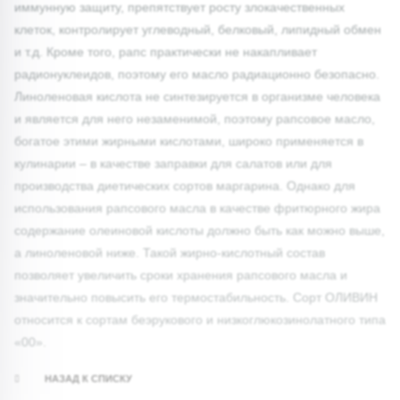
иммунную защиту, препятствует росту злокачественных
клеток, контролирует углеводный, белковый, липидный обмен
и т.д. Кроме того, рапс практически не накапливает
радионуклеидов, поэтому его масло радиационно безопасно.
Линоленовая кислота не синтезируется в организме человека
и является для него незаменимой, поэтому рапсовое масло,
богатое этими жирными кислотами, широко применяется в
кулинарии – в качестве заправки для салатов или для
производства диетических сортов маргарина. Однако для
использования рапсового масла в качестве фритюрного жира
содержание олеиновой кислоты должно быть как можно выше,
а линоленовой ниже. Такой жирно-кислотный состав
позволяет увеличить сроки хранения рапсового масла и
значительно повысить его термостабильность. Сорт ОЛИВИН
относится к сортам беэрукового и низкоглюкозинолатного типа
«00».
НАЗАД К СПИСКУ