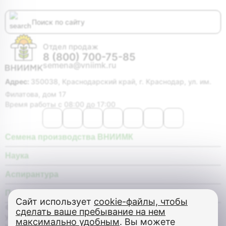
Отдел продаж
8 (800) 700-75-85
semena@vniimk.ru
Адрес:
350038, Краснодарский край, г. Краснодар, ул. им.
Филатова, дом 17
Время работы с 08:00 до 17:00
Семена производства ВНИИМК
Наука
Аспирантура
Покупателю
Сайт использует
cookie-файлы, чтобы
© Федеральное государственное бюджетное научное
сделать ваше пребывание на нем
учреждение «Федеральный научный центр «Всероссийский
максимально удобным
. Вы можете
научно-исследовательский институт масличных культур