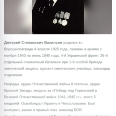
Дмитрий Степанович Васильев
родился в г.
Ворошиловграде 4 апреля 1925 года, призван в армию с
ноября 1943 по июнь 1945 года, 4-й Украинский фронт, 26-й
отдельный огнеметный батальон при 1-й особой бригаде
химической защиты, курсант химического училища, командир
отделения.
Награды: орден Отечественной войны II степени, орден
Красной Звезды, медаль за «Победу над Германией в
Великой Отечественной войне 1941-1945 гг.», всего 5
медалей. Освобождал Украину и Чехословакию. Был
контужен, ранен в правый глаз, инвалид ВОВ.