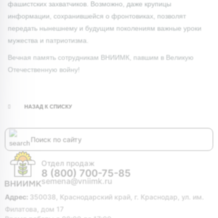
фашистских захватчиков. Возможно, даже крупицы
информации, сохранившейся о фронтовиках, позволят
передать нынешнему и будущим поколениям важные уроки
мужества и патриотизма.
Вечная память сотрудникам ВНИИМК, павшим в Великую
Отечественную войну!
НАЗАД К СПИСКУ
Отдел продаж
8 (800) 700-75-85
semena@vniimk.ru
Адрес:
350038, Краснодарский край, г. Краснодар, ул. им.
Филатова, дом 17