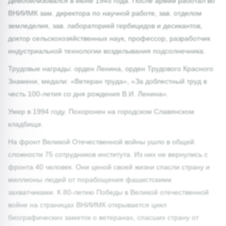
Демобилизовался в июне 1945 года. После армии работал во
ВНИИМК зам. директора по научной работе, зав. отделом
земледелия, зав. лабораторией гербицидов и десикантов,
доктор сельскохозяйственных наук, профессор, разработчик
индустриальной технологии возделывания подсолнечника.
Трудовые награды: орден Ленина, орден Трудового Красного
Знамени, медали: «Ветеран труда», «За доблестный труд в
честь 100-летия со дня рождения В.И. Ленина».
Умер в 1994 году. Похоронен на городском Славянском
кладбище.
На фронт Великой Отечественной войны ушло в общей
сложности 75 сотрудников института. Из них не вернулись с
фронта 40 человек. Они ценой своей жизни спасли страну и
миллионы людей от порабощения фашистскими
захватчиками. К 80-летию Победы в Великой отечественной
войне на страницах ВНИИМК открывается цикл
биографических заметок о ветеранах, спасших страну от