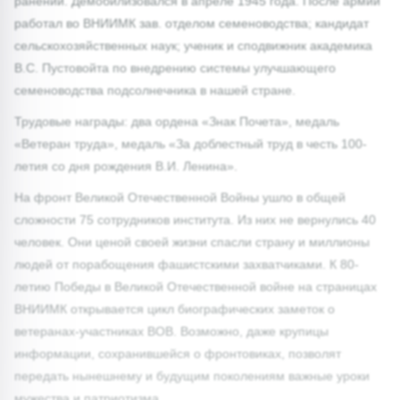
ранений. Демобилизовался в апреле 1945 года. После армии
работал во ВНИИМК зав. отделом семеноводства; кандидат
сельскохозяйственных наук; ученик и сподвижник академика
В.С. Пустовойта по внедрению системы улучшающего
семеноводства подсолнечника в нашей стране.
Трудовые награды: два ордена «Знак Почета», медаль
«Ветеран труда», медаль «За доблестный труд в честь 100-
летия со дня рождения В.И. Ленина».
На фронт Великой Отечественной Войны ушло в общей
сложности 75 сотрудников института. Из них не вернулись 40
человек. Они ценой своей жизни спасли страну и миллионы
людей от порабощения фашистскими захватчиками. К 80-
летию Победы в Великой Отечественной войне на страницах
ВНИИМК открывается цикл биографических заметок о
ветеранах-участниках ВОВ. Возможно, даже крупицы
информации, сохранившейся о фронтовиках, позволят
передать нынешнему и будущим поколениям важные уроки
мужества и патриотизма.