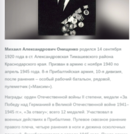
Михаил Александрович Онищенко
родился 14 сентября
1920 года в ст. Александровская Тимашевского района
Краснодарского края. Призван в армию с ноября 1940 по
апрель 1945 года. 8-я Прибалтийская армия, 10-я дивизия,
после ранения – особый рабочий батальон, рядовой,
пулеметчик («Максим»).
Награды: орден Отечественной войны II степени, медали «За
Победу над Германией в Великой Отечественной войне 1941–
1945 гг.», «За отвагу»; всего 12 медалей. Участвовал в
военных действиях в Прибалтике. Пулевое сквозное ранение
правого плеча, четыре ранения в ноги и дюжина осколочных