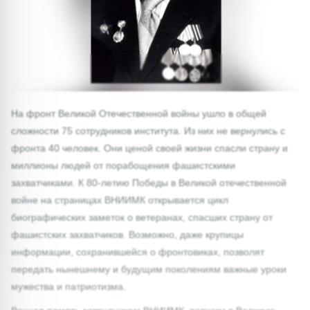
На фронт Великой Отечественной войны ушло в общей
сложности 75 сотрудников института. Из них не вернулись с
фронта 40 человек. Они ценой своей жизни спасли страну и
миллионы людей от порабощения фашистскими
захватчиками. К 80-летию Победы в Великой отечественной
войне на страницах ВНИИМК открывается цикл
биографических заметок о ветеранах, спасших страну от
фашистских захватчиков. Возможно, даже крупицы
информации, сохранившейся о фронтовиках, позволят
передать нынешнему и будущим поколениям важные уроки
мужества и патриотизма.