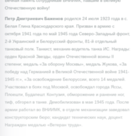
Вечная память сотрудникам ВНИИМК, павшим в Великую
Отечественную войну!
Петр Дмитриевич Баженов
родился 24 июля 1923 года в с.
Белая Глина Краснодарского края. Призван в армию с
октября 1941 года по май 1945 года Северо-Западный фронт,
2-й Украинский и Белорусский фронты, 81-й отдельный
танковый полк. Танкист, механик-водитель танка ИС. Награды:
орден Красной Звезды, орден Отечественной воины II
степени; медаль «За оборону Москвы», медаль Жукова, «За
победу над Германией в Великой Отечественной войне 1941-
1945 гг.», «За освобождение Белоруссии, всего 14 медалей.
Участвовал в боях под Москвой, освобождал города Яссы,
Плоешти, Будапешт. Контузия, обморожение и ранение ног,
тиф, обгорел в танке. Демобилизован в мае 1945 года. После
армии работал во ВНИИМК, в отделе механизации заведовал
конструкторским бюро; кандидат технических наук, доцент.
Награжден медалью «Ветеран труда».