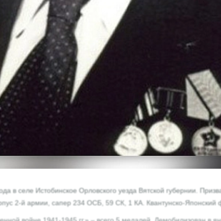
ода в селе Истобинское Орловского уезда Вятской губернии. Призв
пус 2-й армии, сапер 234 ОСБ, 59 СК, 1 КА. Квантунско-Японский 
нной войне 1941-1945 гг.» – всего 5 медалей. Демобилизован в я