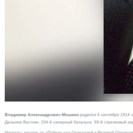
Владимир Александрович Мошкин
родился 6 сентября 1914 г
Дальнем Востоке, 234-й саперный батальон, 59-й стрелковый кор
Награды: медаль за «Победу над Германией в Великой Отечестве