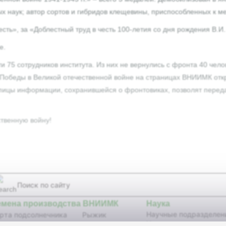
 наук; автор сортов и гибридов клещевины, приспособленных к ме
сть», за «Доблестный труд в честь 100-летия со дня рождения В.И
е.
75 сотрудников института. Из них не вернулись с фронта 40 чело
Победы в Великой отечественной войне на страницах ВНИИМК откр
рупицы информации, сохранившейся о фронтовиках, позволят пере
твенную войну!
емена производства ВНИИМК
Наука
Научные подразделен
рта подсолнечника
Рыжик
Научные издания
бриды подсолнечника
Сурепица