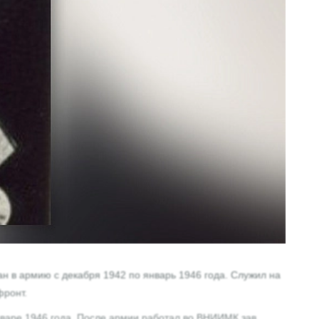
ан в армию с декабря 1942 по январь 1946 года. Служил на
фронт.
нваре 1946 года. После армии работал во ВНИИМК зав.