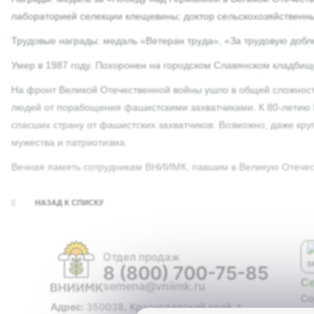
лабораторией селекции клещевины; доктор сельскохозяйственных
Трудовые награды: медаль «Ветеран труда», «За трудовую добле
Умер в 1987 году. Похоронен на городском Славянском кладбищ
На фронт Великой Отечественной войны ушло в общей сложности 
людей от порабощения фашистскими захватчиками. К 80-летию 
спасших страну от фашистских захватчиков. Возможно, даже к
мужества и патриотизма.
Вечная память сотрудникам ВНИИМК, павшим в Великую Отечес
НАЗАД К СПИСКУ
Отдел продаж
8 (800) 700-75-85
С
semena@vniimk.ru
Со
Адрес:
350038, Краснодарский край, г.
Ги