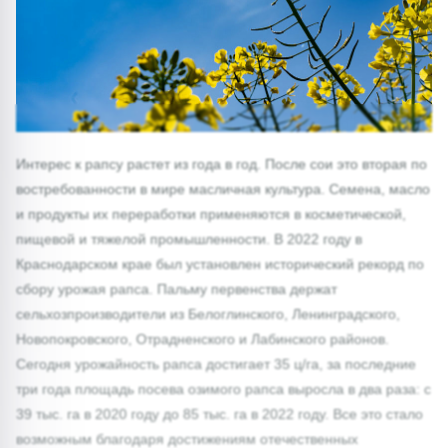
Интерес к рапсу растет из года в год. После сои это вторая по
востребованности в мире масличная культура. Семена, масло
и продукты их переработки применяются в косметической,
пищевой и тяжелой промышленности. В 2022 году в
Краснодарском крае был установлен исторический рекорд по
сбору урожая рапса. Пальму первенства держат
сельхозпроизводители из Белоглинского, Ленинградского,
Новопокровского, Отрадненского и Лабинского районов.
Сегодня урожайность рапса достигает 35 ц/га, за последние
три года площадь посева озимого рапса выросла в два раза: с
39 тыс. га в 2020 году до 85 тыс. га в 2022 году. Все это стало
возможным благодаря достижениям отечественных